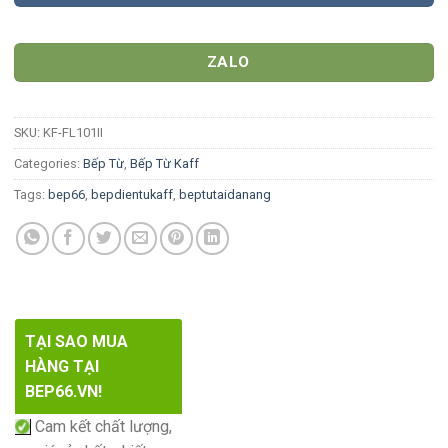
ZALO
SKU:
KF-FL101II
Categories:
Bếp Từ
,
Bếp Từ Kaff
Tags:
bep66
,
bepdientukaff
,
beptutaidanang
TẠI SAO MUA
HÀNG TẠI
BEP66.VN!
Cam kết chất lượng,