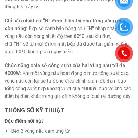
đáng tiếc xảy ra.
Chỉ báo nhiệt dư “H” được hiển thị cho từng vùng nấu
còn nóng:
Bếp sẽ cảnh báo bằng chữ
“H”
nhấp nháy khi
vùng nấu còn nóng nhiệt độ trên
60ºC
sau khi đun,
chữ
“H”
sẽ tự mất đi khi mặt bếp đã được tản giảm xuống
dưới
60ºC
không còn nguy hiểm.
Chức năng chia sẻ công suất của hai vùng nấu tối đa
4000W:
Khi một vùng nấu hoạt động ở mức công suất cao,
vùng nấu còn lại sẽ tự động điều chỉnh giảm để đảm bảo
tổng công suất bếp không vượt quá
4000W
, bảo vệ cho các
thiết bị điện khác trong gia đình không bị quá tải đường dây.
THÔNG SỐ KỸ THUẬT
Đặc điểm nổi bật
Bếp 2 vùng nấu cảm ứng từ