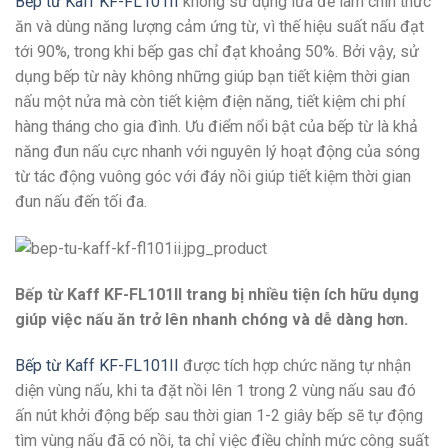
Bếp từ Kaff KF-FL101II
không sử dụng lửa để làm chín thức
ăn và dùng năng lượng cảm ứng từ, vì thế hiệu suất nấu đạt
tới 90%, trong khi bếp gas chỉ đạt khoảng 50%. Bởi vậy, sử
dụng bếp từ này không những giúp bạn tiết kiệm thời gian
nấu một nửa mà còn tiết kiệm điện năng, tiết kiệm chi phí
hàng tháng cho gia đình. Ưu điểm nổi bật của bếp từ là khả
năng đun nấu cực nhanh với nguyên lý hoạt động của sóng
từ tác động vuông góc với đáy nồi giúp tiết kiệm thời gian
đun nấu đến tối đa.
Bếp từ Kaff KF-FL101II trang bị nhiều tiện ích hữu dụng
giúp việc nấu ăn trở lên nhanh chóng và dễ dàng hơn.
Bếp từ Kaff KF-FL101II
được tích hợp chức năng tự nhận
diện vùng nấu, khi ta đặt nồi lên 1 trong 2 vùng nấu sau đó
ấn nút khởi động bếp sau thời gian 1-2 giây bếp sẽ tự động
tìm vùng nấu đã có nồi, ta chỉ việc điều chỉnh mức công suất