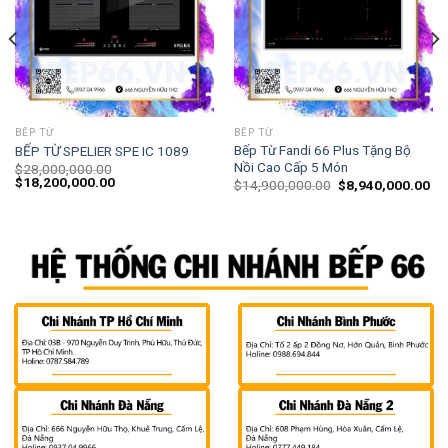
BẾP TỪ
BẾP TỪ
Bếp Từ Fandi 66 Plus Tặng Bộ
BẾP TỪ SPELIER SPE IC 1089
Nồi Cao Cấp 5 Món
$
28,000,000.00
$
18,200,000.00
$
14,900,000.00
$
8,940,000.00