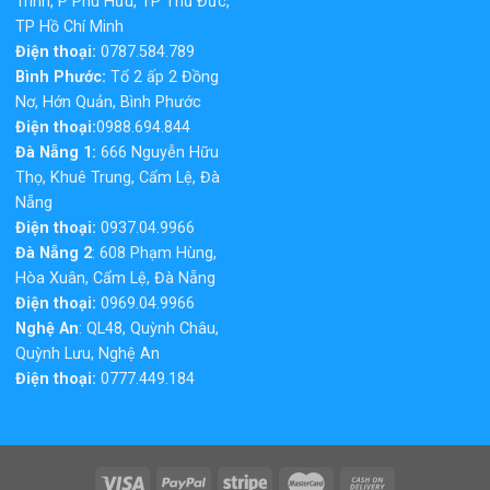
Trinh, P Phú Hữu, TP Thủ Đức,
TP Hồ Chí Minh
Điện thoại:
0787.584.789
Bình Phước:
Tổ 2 ấp 2 Đồng
Nơ, Hớn Quản, Bình Phước
Điện thoại:
0988.694.844
Đà Nẵng 1:
666 Nguyễn Hữu
Thọ, Khuê Trung, Cẩm Lệ, Đà
Nẵng
Điện thoại:
0937.04.9966
Đà Nẵng 2
: 608 Phạm Hùng,
Hòa Xuân, Cẩm Lệ, Đà Nẵng
Điện thoại:
0969.04.9966
Nghệ An
: QL48, Quỳnh Châu,
Quỳnh Lưu, Nghệ An
Điện thoại:
0777.449.184