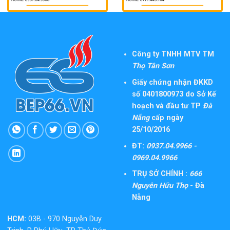
Công ty TNHH MTV TM
Thọ Tân Sơn
Giấy chứng nhận ĐKKD
số 0401800973 do Sở Kế
hoạch và đầu tư TP
Đà
Nẵng
cấp ngày
25/10/2016
ĐT:
0937.04.9966 -
0969.04.9966
TRỤ SỞ CHÍNH :
666
Nguyễn Hữu Thọ
- Đà
Nẵng
HCM:
03B - 970 Nguyễn Duy