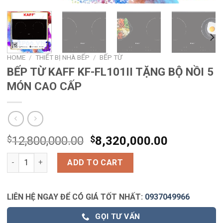
HOME
/
THIẾT BỊ NHÀ BẾP
/
BẾP TỪ
BẾP TỪ KAFF KF-FL101II TẶNG BỘ NỒI 5
MÓN CAO CẤP
$
12,800,000.00
$
8,320,000.00
BẾP TỪ KAFF KF-FL101II TẶNG BỘ NỒI 5 MÓN CAO CẤP quantit
ADD TO CART
LIÊN HỆ NGAY ĐỂ CÓ GIÁ TỐT NHẤT:
0937049966
GỌI TƯ VẤN