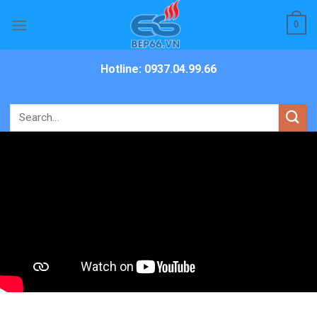
Skip
0
to
content
Hotline: 0937.04.99.66
Search
for: