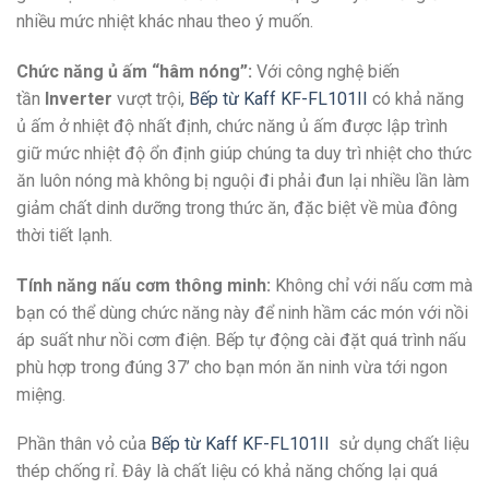
nhiều mức nhiệt khác nhau theo ý muốn.
Chức năng ủ ấm “hâm nóng”:
Với công nghệ biến
tần
Inverter
vượt trội,
Bếp từ Kaff KF-FL101II
có khả năng
ủ ấm ở nhiệt độ nhất định, chức năng ủ ấm được lập trình
giữ mức nhiệt độ ổn định giúp chúng ta duy trì nhiệt cho thức
ăn luôn nóng mà không bị nguội đi phải đun lại nhiều lần làm
giảm chất dinh dưỡng trong thức ăn, đặc biệt về mùa đông
thời tiết lạnh.
Tính năng nấu cơm thông minh:
Không chỉ với nấu cơm mà
bạn có thể dùng chức năng này để ninh hầm các món với nồi
áp suất như nồi cơm điện. Bếp tự động cài đặt quá trình nấu
phù hợp trong đúng 37’ cho bạn món ăn ninh vừa tới ngon
miệng.
Phần thân vỏ của
Bếp từ Kaff KF-FL101II
sử dụng chất liệu
thép chống rỉ. Đây là chất liệu có khả năng chống lại quá