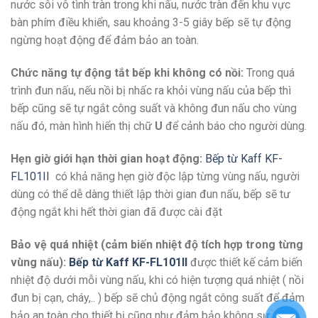
nước sôi vô tình tràn trong khi nấu, nước tràn đến khu vực
bàn phím điều khiển, sau khoảng 3-5 giây bếp sẽ tự động
ngừng hoạt động để đảm bảo an toàn.
Chức năng tự động tắt bếp khi không có nồi:
Trong quá
trình đun nấu, nếu nồi bị nhấc ra khỏi vùng nấu của bếp thì
bếp cũng sẽ tự ngắt công suất và không đun nấu cho vùng
nấu đó, màn hình hiển thị chữ
U
để cảnh báo cho người dùng.
Hẹn giờ giới hạn thời gian hoạt động:
Bếp từ Kaff KF-
FL101II
có khả năng hẹn giờ độc lập từng vùng nấu, người
dùng có thể dễ dàng thiết lập thời gian đun nấu, bếp sẽ tư
động ngắt khi hết thời gian đã được cài đặt
Bảo vệ quá nhiệt (cảm biến nhiệt độ tích hợp trong từng
vùng nấu):
Bếp từ Kaff KF-FL101II
được thiết kế cảm biến
nhiệt độ dưới mỗi vùng nấu, khi có hiện tượng quá nhiệt ( nồi
đun bị cạn, cháy,.. ) bếp sẽ chủ động ngắt công suất để đảm
bảo an toàn cho thiết bị cũng như đảm bảo không sự cố