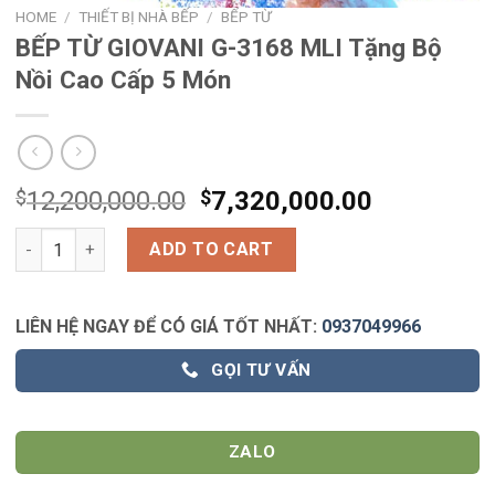
HOME
/
THIẾT BỊ NHÀ BẾP
/
BẾP TỪ
BẾP TỪ GIOVANI G-3168 MLI Tặng Bộ
Nồi Cao Cấp 5 Món
$
12,200,000.00
$
7,320,000.00
BẾP TỪ GIOVANI G-3168 MLI Tặng Bộ Nồi Cao Cấp 5 Món quanti
ADD TO CART
LIÊN HỆ NGAY ĐỂ CÓ GIÁ TỐT NHẤT:
0937049966
GỌI TƯ VẤN
ZALO