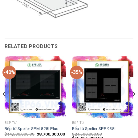
RELATED PRODUCTS
-40%
-35%
BẾP TỪ
BẾP TỪ
Bếp từ Spelier SPM-828I Plus
Bếp từ Spelier SPF-938I
$
14,500,000.00
$
8,700,000.00
$
24,500,000.00