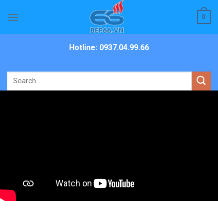
Skip
0
to
content
Hotline: 0937.04.99.66
Search
for: