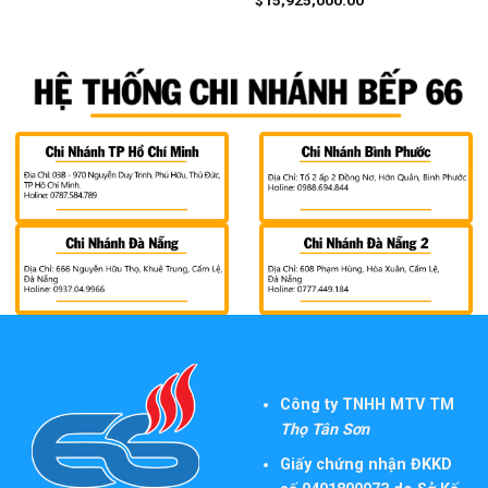
$
15,925,000.00
Công ty TNHH MTV TM
Thọ Tân Sơn
Giấy chứng nhận ĐKKD