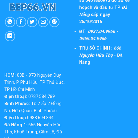
số 0401800973 do Sở Kế
hoạch và đầu tư TP
Đà
Nẵng
cấp ngày
25/10/2016
ĐT:
0937.04.9966 -
0969.04.9966
TRỤ SỞ CHÍNH :
666
Nguyễn Hữu Thọ
- Đà
Nẵng
HCM:
03B - 970 Nguyễn Duy
Trinh, P Phú Hữu, TP Thủ Đức,
TP Hồ Chí Minh
Điện thoại:
0787.584.789
Bình Phước:
Tổ 2 ấp 2 Đồng
Nơ, Hớn Quản, Bình Phước
Điện thoại:
0988.694.844
Đà Nẵng 1:
666 Nguyễn Hữu
Thọ, Khuê Trung, Cẩm Lệ, Đà