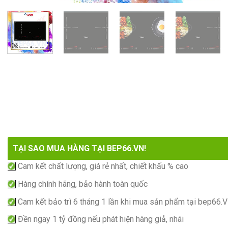
TẠI SAO MUA HÀNG TẠI BEP66.VN!
Cam kết chất lượng, giá rẻ nhất, chiết khấu % cao
Hàng chính hãng, bảo hành toàn quốc
Cam kết bảo trì 6 tháng 1 lần khi mua sản phẩm tại bep66.
Đền ngay 1 tỷ đồng nếu phát hiện hàng giả, nhái