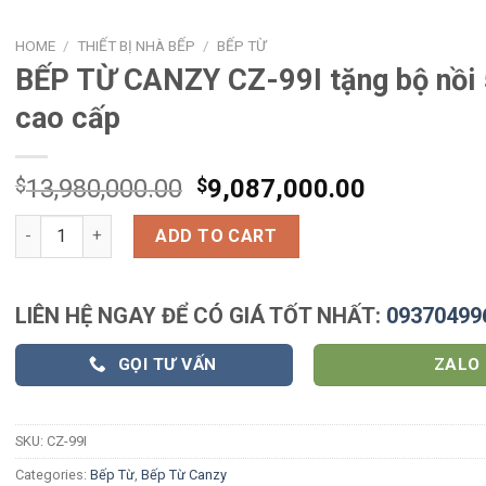
HOME
/
THIẾT BỊ NHÀ BẾP
/
BẾP TỪ
BẾP TỪ CANZY CZ-99I tặng bộ nồi
cao cấp
$
13,980,000.00
$
9,087,000.00
BẾP TỪ CANZY CZ-99I tặng bộ nồi 5 món cao cấp quantity
ADD TO CART
LIÊN HỆ NGAY ĐỂ CÓ GIÁ TỐT NHẤT:
09370499
GỌI TƯ VẤN
ZALO
SKU:
CZ-99I
Categories:
Bếp Từ
,
Bếp Từ Canzy