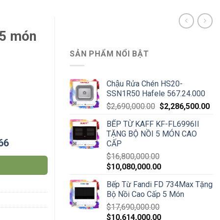
 5 món
SẢN PHẨM NỔI BẬT
Chậu Rửa Chén HS20-
SSN1R50 Hafele 567.24.000
$
2,690,000.00
$
2,286,500.00
BẾP TỪ KAFF KF-FL6996II
TẶNG BỘ NỒI 5 MÓN CAO
66
CẤP
$
16,800,000.00
$
10,080,000.00
Bếp Từ Fandi FD 734Max Tặng
Bộ Nồi Cao Cấp 5 Món
$
17,690,000.00
$
10,614,000.00