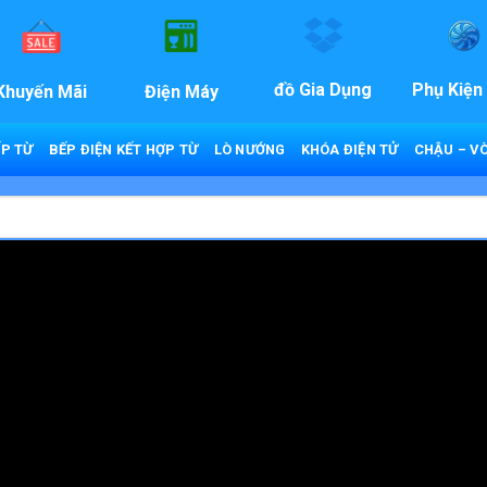
đồ Gia Dụng
Phụ Kiện
Khuyến Mãi
Điện Máy
P TỪ
BẾP ĐIỆN KẾT HỢP TỪ
LÒ NƯỚNG
KHÓA ĐIỆN TỬ
CHẬU – VÒ