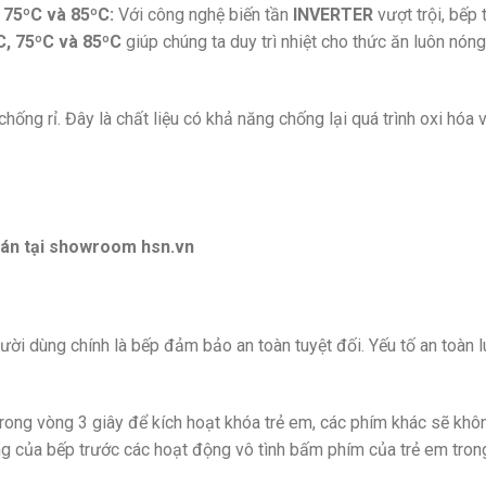
 75ºC và 85ºC:
Với công nghệ biến tần
INVERTER
vượt trội, bếp
C, 75ºC và 85ºC
giúp chúng ta duy trì nhiệt cho thức ăn luôn nón
hống rỉ. Đây là chất liệu có khả năng chống lại quá trình oxi hóa 
bán tại showroom hsn.vn
ời dùng chính là bếp đảm bảo an toàn tuyệt đối. Yếu tố an toàn
rong vòng 3 giây để kích hoạt khóa trẻ em, các phím khác sẽ kh
g của bếp trước các hoạt động vô tình bấm phím của trẻ em trong