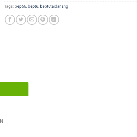
Tags:
bep66
,
beptu
,
beptutaidanang
VN