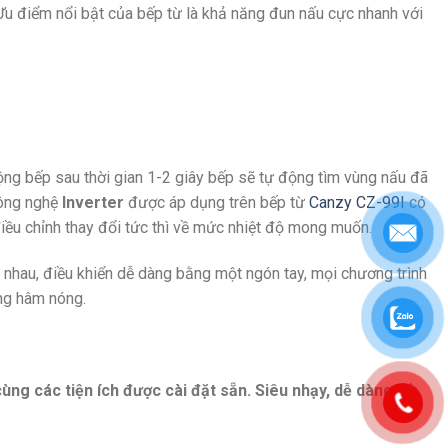
 Ưu điểm nổi bật của bếp từ là khả năng đun nấu cực nhanh với
động bếp sau thời gian 1-2 giây bếp sẽ tự động tìm vùng nấu đã
Công nghệ
Inverter
được áp dụng trên bếp từ
Canzy CZ-99I
có
điều chỉnh thay đổi tức thì về mức nhiệt độ mong muốn.
 nhau, điều khiển dễ dàng bằng một ngón tay, mọi chương trình
ng hâm nóng.
ùng các tiện ích được cài đặt sẵn. Siêu nhạy, dễ dàng sử