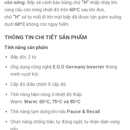
còn nóng:
Bếp sẽ cảnh báo bằng chữ
“H”
nhấp nháy khi
vùng nấu còn nóng nhiệt độ trên
60ºC
sau khi đun,
chữ
“H”
sẽ tự mất đi khi mặt bếp đã được tản giảm xuống
dưới
60ºC
không còn nguy hiểm.
THÔNG TIN CHI TIẾT SẢN PHẨM
Tính năng sản phẩm
Bếp đôi: 2 từ
Ứng dụng công nghệ
E.G.O Germany Inverter
thông
minh vượt trội
Cấp độ điều chỉnh 9 cấp độ
Tính năng hâm nóng ở nhiệt độ thấp
Warm:
Warm: 65ºC, 75ºC và 85ºC
Tính năng tạm dừng khi nấu
Pause & Recall
Chức năng chống tràn, tự động ngắt, tự nhận diện vùng
nấu