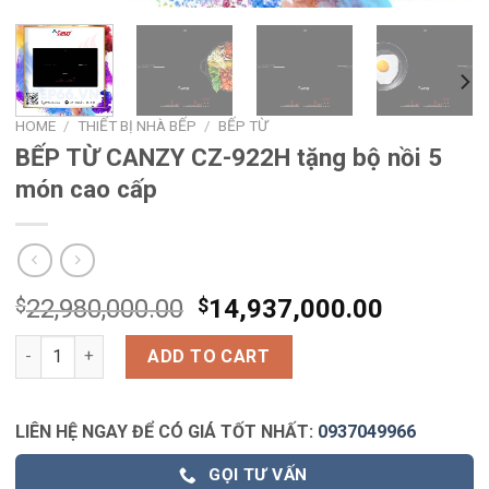
HOME
/
THIẾT BỊ NHÀ BẾP
/
BẾP TỪ
BẾP TỪ CANZY CZ-922H tặng bộ nồi 5
món cao cấp
$
22,980,000.00
$
14,937,000.00
BẾP TỪ CANZY CZ-922H tặng bộ nồi 5 món cao cấp quantity
ADD TO CART
LIÊN HỆ NGAY ĐỂ CÓ GIÁ TỐT NHẤT:
0937049966
GỌI TƯ VẤN