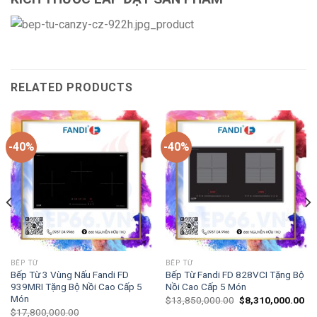
RELATED PRODUCTS
-40%
-40%
BẾP TỪ
BẾP TỪ
Bếp Từ 3 Vùng Nấu Fandi FD
Bếp Từ Fandi FD 828VCI Tặng Bộ
939MRI Tặng Bộ Nồi Cao Cấp 5
Nồi Cao Cấp 5 Món
Món
$
13,850,000.00
$
8,310,000.00
$
17,800,000.00