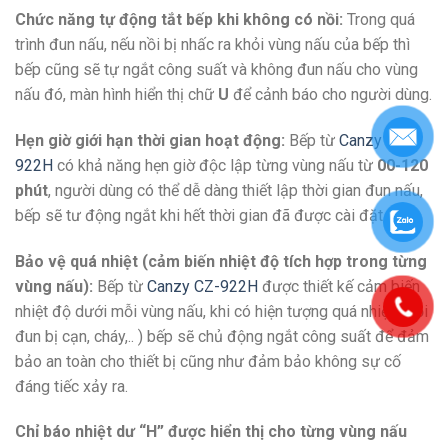
Chức năng tự động tắt bếp khi không có nồi:
Trong quá
trình đun nấu, nếu nồi bị nhấc ra khỏi vùng nấu của bếp thì
bếp cũng sẽ tự ngắt công suất và không đun nấu cho vùng
nấu đó, màn hình hiển thị chữ
U
để cảnh báo cho người dùng.
Hẹn giờ giới hạn thời gian hoạt động:
Bếp từ
Canzy CZ-
922H
có khả năng hẹn giờ độc lập từng vùng nấu từ
00-120
phút
, người dùng có thể dễ dàng thiết lập thời gian đun nấu,
bếp sẽ tư động ngắt khi hết thời gian đã được cài đặt
Bảo vệ quá nhiệt (cảm biến nhiệt độ tích hợp trong từng
vùng nấu):
Bếp từ
Canzy CZ-922H
được thiết kế cảm biến
nhiệt độ dưới mỗi vùng nấu, khi có hiện tượng quá nhiệt ( nồi
đun bị cạn, cháy,.. ) bếp sẽ chủ động ngắt công suất để đảm
bảo an toàn cho thiết bị cũng như đảm bảo không sự cố
đáng tiếc xảy ra.
Chỉ báo nhiệt dư “H” được hiển thị cho từng vùng nấu