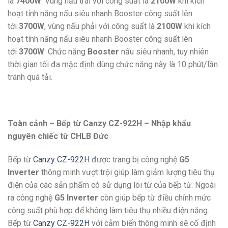
là
7400W
. Vùng nấu trái với công suất là
2100W
khi kích
hoạt tính năng nấu siêu nhanh Booster công suất lên
tới
3700W
, vùng nấu phải với công suất là
2100W
khi kích
hoạt tính năng nấu siêu nhanh Booster công suất lên
tới
3700W
. Chức năng
Booster
nấu siêu nhanh, tuy nhiên
thời gian tối đa mặc định dùng chức năng này là 10 phút/lần
tránh quá tải.
Toàn cảnh – Bếp từ Canzy CZ-922H – Nhập khẩu
nguyên chiếc từ CHLB Đức
Bếp từ
Canzy CZ-922H
được trang bị công nghệ
G5
Inverter
thông minh vượt trội giúp làm giảm lượng tiêu thụ
điện của các sản phẩm có sử dụng lõi từ của bếp từ. Ngoài
ra công nghệ
G5 Inverter
còn giúp bếp từ điều chỉnh mức
công suất phù hợp để không làm tiêu thụ nhiều điện năng.
Bếp từ
Canzy CZ-922H
với cảm biến thông minh sẽ cố định