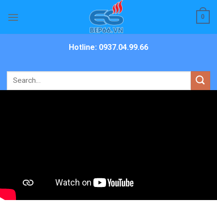
Skip
0
to
content
Hotline: 0937.04.99.66
Search
for: