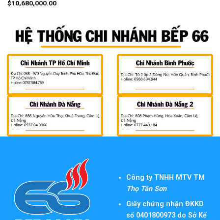
$
10,680,000.00
Công ty TNHH MTV TM
Thọ Tân Sơn
Giấy chứng nhận ĐKKD
số 0401800973 do Sở Kế