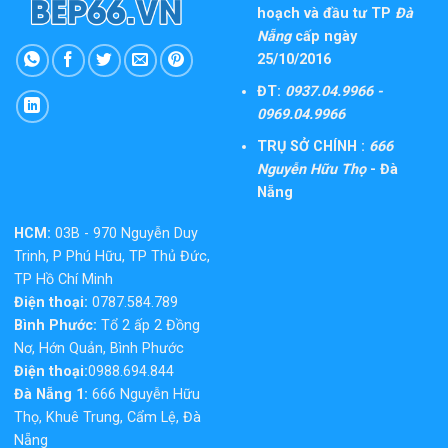
hoạch và đầu tư TP
Đà
Nẵng
cấp ngày
25/10/2016
ĐT:
0937.04.9966 -
0969.04.9966
TRỤ SỞ CHÍNH :
666
Nguyễn Hữu Thọ
- Đà
Nẵng
HCM:
03B - 970 Nguyễn Duy
Trinh, P Phú Hữu, TP Thủ Đức,
TP Hồ Chí Minh
Điện thoại:
0787.584.789
Bình Phước:
Tổ 2 ấp 2 Đồng
Nơ, Hớn Quản, Bình Phước
Điện thoại:
0988.694.844
Đà Nẵng 1:
666 Nguyễn Hữu
Thọ, Khuê Trung, Cẩm Lệ, Đà
Nẵng