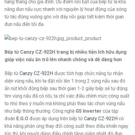
hàng tháng cho gia đình. Ưu điểm nổi bật của bếp từ là khả
năng đun nấu cực nhanh với nguyên lý hoạt động của sóng
từ tác động vuông góc với đáy nồi giúp tiết kiệm thời gian
đun nấu đến tối đa.
Bếp từ Canzy CZ-922H trang bị nhiều tiện ích hữu dụng
giúp việc nấu ăn trở lên nhanh chóng và dễ dàng hơn
Bếp từ
Canzy CZ-922H
được tích hợp chức năng tự nhận
diện vùng nấu, khi ta đặt nồi lên 1 trong 2 vùng nấu sau đó
ấn nút khởi động bếp sau thời gian 1-2 giây bếp sẽ tự động
tìm vùng nấu đã có nồi, ta chỉ việc điều chỉnh mức công suất
to nhỏ theo ý muốn mà không phải thao tác chọn vùng nấu
như bếp thông thường. Công nghệ
G5 Inverter
của tập
đoàn
E.G.O
được áp dụng trên bếp từ
Canzy CZ-922H
có
khả năng phản ứng thay đổi công suất theo điều khiển ngay
tức thì, khi người dùng điều chỉnh tăng giảm nhiệt độ đun