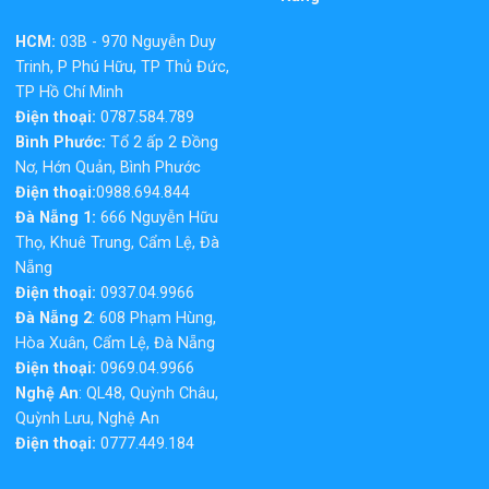
HCM:
03B - 970 Nguyễn Duy
Trinh, P Phú Hữu, TP Thủ Đức,
TP Hồ Chí Minh
Điện thoại:
0787.584.789
Bình Phước:
Tổ 2 ấp 2 Đồng
Nơ, Hớn Quản, Bình Phước
Điện thoại:
0988.694.844
Đà Nẵng 1:
666 Nguyễn Hữu
Thọ, Khuê Trung, Cẩm Lệ, Đà
Nẵng
Điện thoại:
0937.04.9966
Đà Nẵng 2
: 608 Phạm Hùng,
Hòa Xuân, Cẩm Lệ, Đà Nẵng
Điện thoại:
0969.04.9966
Nghệ An
: QL48, Quỳnh Châu,
Quỳnh Lưu, Nghệ An
Điện thoại:
0777.449.184