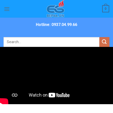
Skip
0
to
content
Hotline: 0937.04.99.66
Search
for: