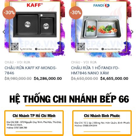
-30%
-30%
CHẬU - VÒI RỬA
CHẬU - VÒI RỬA
CHẬU RỬA KAFF KF-MONDS-
CHẬU RỬA 1 HỐ FANDI FD-
7846
HM7846 NANO XÁM
$
8,980,000.00
$
6,286,000.00
$
6,650,000.00
$
4,655,000.00