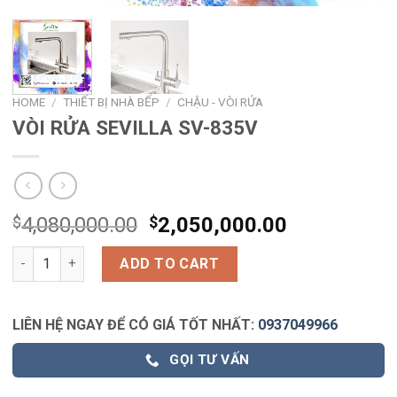
HOME
/
THIẾT BỊ NHÀ BẾP
/
CHẬU - VÒI RỬA
VÒI RỬA SEVILLA SV-835V
$
4,080,000.00
$
2,050,000.00
VÒI RỬA SEVILLA SV-835V quantity
ADD TO CART
LIÊN HỆ NGAY ĐỂ CÓ GIÁ TỐT NHẤT:
0937049966
GỌI TƯ VẤN