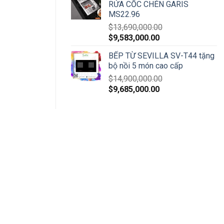
RỬA CỐC CHÉN GARIS
MS22.96
$
13,690,000.00
$
9,583,000.00
BẾP TỪ SEVILLA SV-T44 tặng
bộ nồi 5 món cao cấp
$
14,900,000.00
$
9,685,000.00