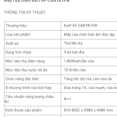
Máy rửa chén Kaff KF-CARYA1FW
THÔNG TIN KỸ THUẬT:
Thương hiệu
Kaff KF-CARYA1FW
Loại sản phẩm
Máy rửa chén bán âm độc lập
Xuất xứ
Thổ Nhĩ Kỳ
Dung tích chứa
9 bộ bát đĩa
Mức tiêu thụ điện năng
1.850Kwh/lần rửa
Mức tiêu thụ nước tối đa
10 lít/lần rửa
Chức năng đặc biệt
Tăng tốc độ rửa, rửa nửa tải
8 chương trình rửa tích hợp
Rửa tráng 14′, rửa mạnh, rửa h
Tiêu chuẩn năng lượng châu
A++
âu
Kích thước sản phẩm
810-850C x 598S x 448R mm