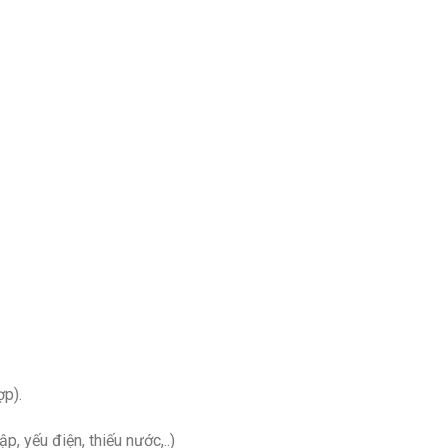
ợp).
, yếu điện, thiếu nước,..)