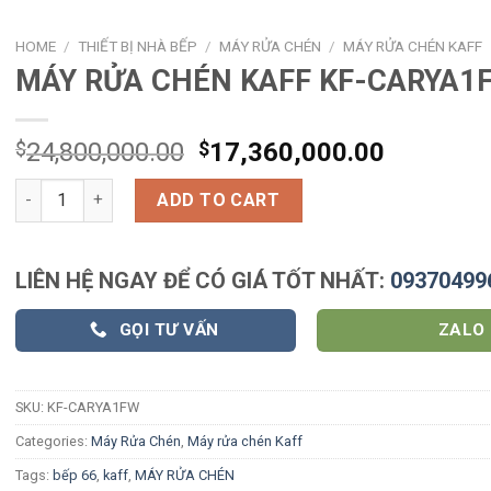
HOME
/
THIẾT BỊ NHÀ BẾP
/
MÁY RỬA CHÉN
/
MÁY RỬA CHÉN KAFF
MÁY RỬA CHÉN KAFF KF-CARYA1
$
24,800,000.00
$
17,360,000.00
MÁY RỬA CHÉN KAFF KF-CARYA1FW quantity
ADD TO CART
LIÊN HỆ NGAY ĐỂ CÓ GIÁ TỐT NHẤT:
09370499
GỌI TƯ VẤN
ZALO
SKU:
KF-CARYA1FW
Categories:
Máy Rửa Chén
,
Máy rửa chén Kaff
Tags:
bếp 66
,
kaff
,
MÁY RỬA CHÉN