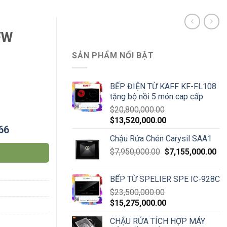
FW
SẢN PHẨM NỔI BẬT
BẾP ĐIỆN TỪ KAFF KF-FL108
tặng bộ nồi 5 món cap cấp
$
20,800,000.00
$
13,520,000.00
66
Chậu Rửa Chén Carysil SAA1
$
7,950,000.00
$
7,155,000.00
BẾP TỪ SPELIER SPE IC-928C
$
23,500,000.00
$
15,275,000.00
CHẬU RỬA TÍCH HỢP MÁY