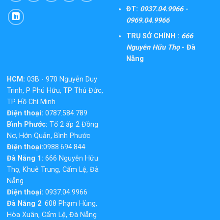
ĐT:
0937.04.9966 -
0969.04.9966
TRỤ SỞ CHÍNH :
666
Nguyễn Hữu Thọ
- Đà
Nẵng
HCM:
03B - 970 Nguyễn Duy
Trinh, P Phú Hữu, TP Thủ Đức,
TP Hồ Chí Minh
Điện thoại:
0787.584.789
Bình Phước:
Tổ 2 ấp 2 Đồng
Nơ, Hớn Quản, Bình Phước
Điện thoại:
0988.694.844
Đà Nẵng 1:
666 Nguyễn Hữu
Thọ, Khuê Trung, Cẩm Lệ, Đà
Nẵng
Điện thoại:
0937.04.9966
Đà Nẵng 2
: 608 Phạm Hùng,
Hòa Xuân, Cẩm Lệ, Đà Nẵng