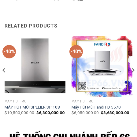
RELATED PRODUCTS
-40%
-40%
MÁY HÚT MÙI
MÁY HÚT MÙI
MÁY HÚT MÙI SPELIER SP 108
Máy Hút Mùi Fandi FD 5570
$
10,500,000.00
$
6,300,000.00
$
6,050,000.00
$
3,630,000.00