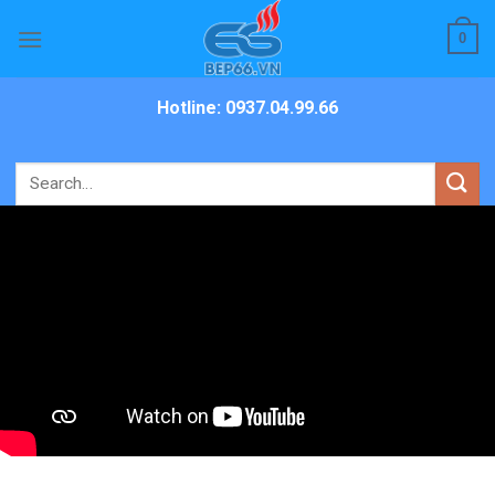
Skip
0
to
content
Hotline: 0937.04.99.66
Search
for: