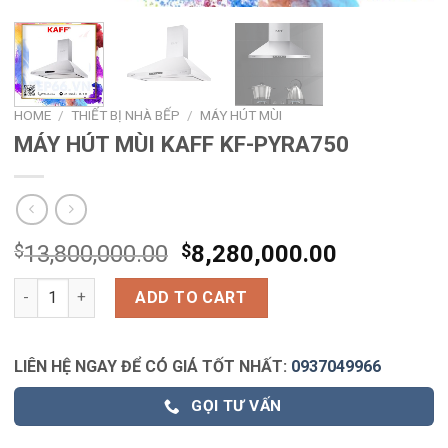
HOME
/
THIẾT BỊ NHÀ BẾP
/
MÁY HÚT MÙI
MÁY HÚT MÙI KAFF KF-PYRA750
$
13,800,000.00
$
8,280,000.00
MÁY HÚT MÙI KAFF KF-PYRA750 quantity
ADD TO CART
LIÊN HỆ NGAY ĐỂ CÓ GIÁ TỐT NHẤT:
0937049966
GỌI TƯ VẤN