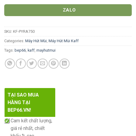
ZALO
SKU:
KF-PYRA750
Categories:
Máy Hút Mùi
,
Máy Hút Mùi Kaff
Tags:
bep66
,
kaff
,
mayhutmui
TẠI SAO MUA
HÀNG TẠI
BEP66.VN!
Cam kết chất lượng,
giá rẻ nhất, chiết
khấu % cao