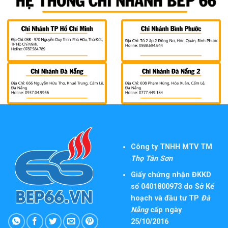
Công ty TNHH MTV TM
Thọ Tân Sơn
Giấy chứng nhận ĐKKD
số 0401800973 do Sở Kế
hoạch và đầu tư TP
Đà
Nẵng
cấp ngày
25/10/2016