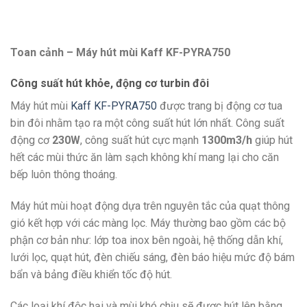
Toan cảnh – Máy hút mùi Kaff KF-PYRA750
Công suất hút khỏe, động cơ turbin đôi
Máy hút mùi
Kaff KF-PYRA750
được trang bị động cơ tua
bin đôi nhằm tạo ra một công suất hút lớn nhất. Công suất
động cơ
230W
, công suất hút cực mạnh
1300m3/h
giúp hút
hết các mùi thức ăn làm sạch không khí mang lại cho căn
bếp luôn thông thoáng.
Máy hút mùi hoạt động dựa trên nguyên tắc của quạt thông
gió kết hợp với các màng lọc. Máy thường bao gồm các bộ
phận cơ bản như: lớp toa inox bên ngoài, hệ thống dẫn khí,
lưới lọc, quạt hút, đèn chiếu sáng, đèn báo hiệu mức độ bám
bẩn và bảng điều khiển tốc độ hút.
Các loại khí độc hại và mùi khó chịu sẽ được hút lên bằng