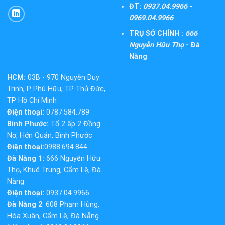
ĐT:
0937.04.9966 -
0969.04.9966
TRỤ SỞ CHÍNH :
666
Nguyễn Hữu Thọ
- Đà
Nẵng
HCM:
03B - 970 Nguyễn Duy
Trinh, P Phú Hữu, TP Thủ Đức,
TP Hồ Chí Minh
Điện thoại:
0787.584.789
Bình Phước:
Tổ 2 ấp 2 Đồng
Nơ, Hớn Quản, Bình Phước
Điện thoại:
0988.694.844
Đà Nẵng 1:
666 Nguyễn Hữu
Thọ, Khuê Trung, Cẩm Lệ, Đà
Nẵng
Điện thoại:
0937.04.9966
Đà Nẵng 2
: 608 Phạm Hùng,
Hòa Xuân, Cẩm Lệ, Đà Nẵng