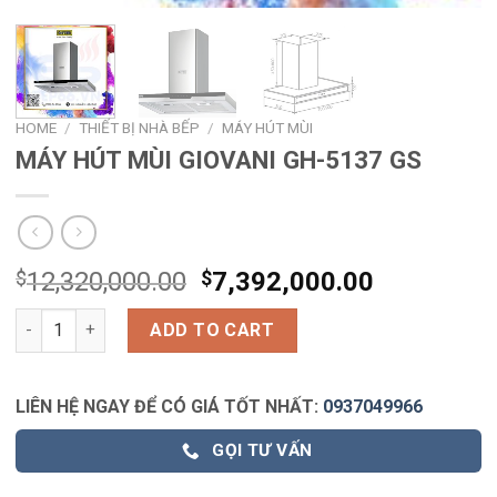
HOME
/
THIẾT BỊ NHÀ BẾP
/
MÁY HÚT MÙI
MÁY HÚT MÙI GIOVANI GH-5137 GS
$
12,320,000.00
$
7,392,000.00
MÁY HÚT MÙI GIOVANI GH-5137 GS quantity
ADD TO CART
LIÊN HỆ NGAY ĐỂ CÓ GIÁ TỐT NHẤT:
0937049966
GỌI TƯ VẤN