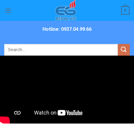
Skip
0
to
content
Hotline: 0937.04.99.66
Search
for: