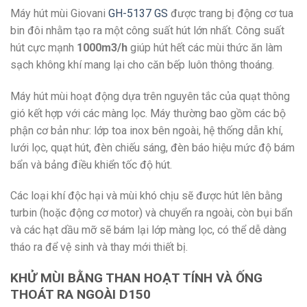
Máy hút mùi Giovani
GH-5137 GS
được trang bị động cơ tua
bin đôi nhằm tạo ra một công suất hút lớn nhất. Công suất
hút cực mạnh
1000m3/h
giúp hút hết các mùi thức ăn làm
sạch không khí mang lại cho căn bếp luôn thông thoáng.
Máy hút mùi hoạt động dựa trên nguyên tắc của quạt thông
gió kết hợp với các màng lọc. Máy thường bao gồm các bộ
phận cơ bản như: lớp toa inox bên ngoài, hệ thống dẫn khí,
lưới lọc, quạt hút, đèn chiếu sáng, đèn báo hiệu mức độ bám
bẩn và bảng điều khiển tốc độ hút.
Các loại khí độc hại và mùi khó chịu sẽ được hút lên bằng
turbin (hoặc động cơ motor) và chuyển ra ngoài, còn bụi bẩn
và các hạt dầu mỡ sẽ bám lại lớp màng lọc, có thể dễ dàng
tháo ra để vệ sinh và thay mới thiết bị.
KHỬ MÙI BẰNG THAN HOẠT TÍNH VÀ ỐNG
THOÁT RA NGOÀI D150