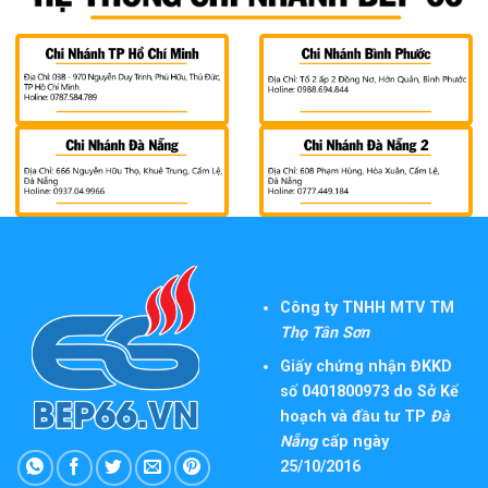
Công ty TNHH MTV TM
Thọ Tân Sơn
Giấy chứng nhận ĐKKD
số 0401800973 do Sở Kế
hoạch và đầu tư TP
Đà
Nẵng
cấp ngày
25/10/2016