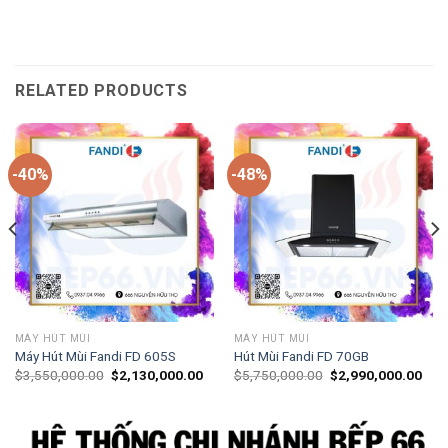
RELATED PRODUCTS
-40%
-48%
MÁY HÚT MÙI
MÁY HÚT MÙI
Máy Hút Mùi Fandi FD 605S
Hút Mùi Fandi FD 70GB
$
3,550,000.00
$
2,130,000.00
$
5,750,000.00
$
2,990,000.00