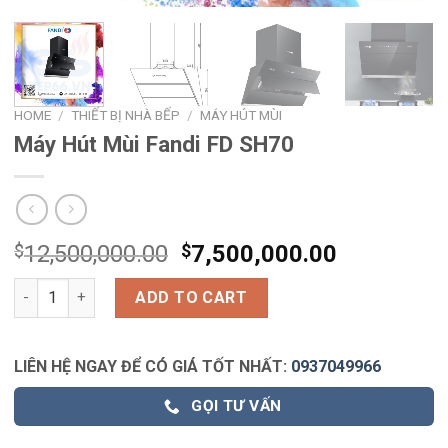
HOME
/
THIẾT BỊ NHÀ BẾP
/
MÁY HÚT MÙI
Máy Hút Mùi Fandi FD SH70
$
12,500,000.00
$
7,500,000.00
Máy Hút Mùi Fandi FD SH70 quantity
ADD TO CART
LIÊN HỆ NGAY ĐỂ CÓ GIÁ TỐT NHẤT:
0937049966
GỌI TƯ VẤN