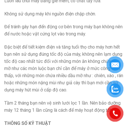
Luôn lau chùi máy bằng giẻ mềm, có chất tẩy rửa.
Không sử dụng máy khi nguồn điện chập chờn.
Để tránh gây hạn đến động cơ bên trong máy bạn không nên
để nước hoặc vật cứng lọt vào trong máy.
Đặc biệt để tiết kiệm điện và tăng tuổi thọ cho máy hơn hết
bạn nên sử dụng đúng tốc độ của máy, không nên lạm dụng
tốc độ cao nhất tức đối với những món ăn không chứa dầu
mỡ như các món luộc bạn chỉ cần để máy ở mức công suất
thấp, với những món chứa nhiều dầu mỡ như : chiên, xào , rán
hoặc những món nặng mùi như giả cày thì bạn mới cần sử
dụng máy hút mùi ở cấp độ cao.
Tầm 2 tháng bạn nên vệ sinh lưới lọc 1 lần. Nên bảo dưỡng
máy 12 tháng 1 lần cũng là cách để máy hoạt động tốt hơn.
THÔNG SỐ KỸ THUẬT