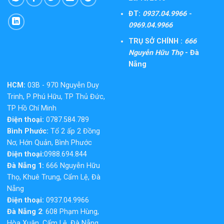
ĐT:
0937.04.9966 -
0969.04.9966
TRỤ SỞ CHÍNH :
666
Nguyễn Hữu Thọ
- Đà
Nẵng
HCM:
03B - 970 Nguyễn Duy
Trinh, P Phú Hữu, TP Thủ Đức,
TP Hồ Chí Minh
Điện thoại:
0787.584.789
Bình Phước:
Tổ 2 ấp 2 Đồng
Nơ, Hớn Quản, Bình Phước
Điện thoại:
0988.694.844
Đà Nẵng 1:
666 Nguyễn Hữu
Thọ, Khuê Trung, Cẩm Lệ, Đà
Nẵng
Điện thoại:
0937.04.9966
Đà Nẵng 2
: 608 Phạm Hùng,
Hòa Xuân, Cẩm Lệ, Đà Nẵng