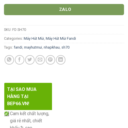
ZALO
SKU:
FD SH70
Categories:
Máy Hút Mùi
,
Máy Hút Mùi Fandi
Tags:
fandi
,
mayhutmui
,
nhapkhau
,
sh70
TẠI SAO MUA
HÀNG TẠI
BEP66.VN!
Cam kết chất lượng,
giá rẻ nhất, chiết
khấu % cao