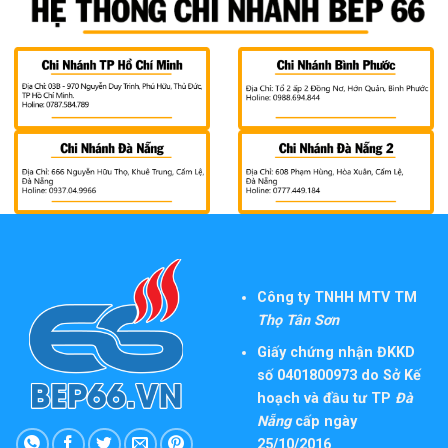
Công ty TNHH MTV TM
Thọ Tân Sơn
Giấy chứng nhận ĐKKD
số 0401800973 do Sở Kế
hoạch và đầu tư TP
Đà
Nẵng
cấp ngày
25/10/2016