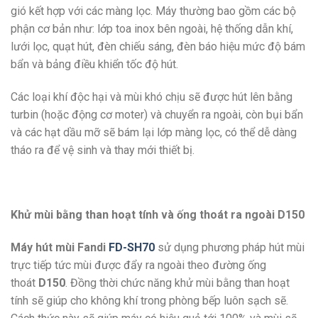
gió kết hợp với các màng lọc. Máy thường bao gồm các bộ
phận cơ bản như: lớp toa inox bên ngoài, hệ thống dẫn khí,
lưới lọc, quạt hút, đèn chiếu sáng, đèn báo hiệu mức độ bám
bẩn và bảng điều khiển tốc độ hút.
Các loại khí độc hại và mùi khó chịu sẽ được hút lên bằng
turbin (hoặc động cơ moter) và chuyển ra ngoài, còn bụi bẩn
và các hạt dầu mỡ sẽ bám lại lớp màng lọc, có thể dễ dàng
tháo ra để vệ sinh và thay mới thiết bị.
Khử mùi bằng than hoạt tính và ống thoát ra ngoài D150
Máy hút mùi Fandi
FD-SH70
sử dụng phương pháp hút mùi
trực tiếp tức mùi được đẩy ra ngoài theo đường ống
thoát
D150
. Đồng thời chức năng khử mùi bằng than hoạt
tính sẽ giúp cho không khí trong phòng bếp luôn sạch sẽ.