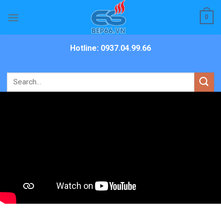
Skip
0
to
content
Hotline: 0937.04.99.66
Search
for: