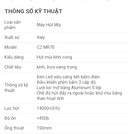
THÔNG SỐ KỸ THUẬT
Loại sản
Máy Hút Mùi
phẩm
Xuất xứ
Italy
Model
CZ MR70
Kiểu dáng
Hút mùi kính cong
Chất liệu
kính, Inox sang trọng
Đèn Led siêu sáng tiết kiệm điện
Điều khiển phím bấm 3 cấp độ
Thông số kỹ
Lưới lọc mỡ bằng Aluminum 5 lớp
thuật
Chế độ hút đẩy ra ngoài hoặc khử mùi bằng
than hoạt tính
Lực hút
1400(m3/h)
Độ ồn
<45Db
Ống thoát
150mm