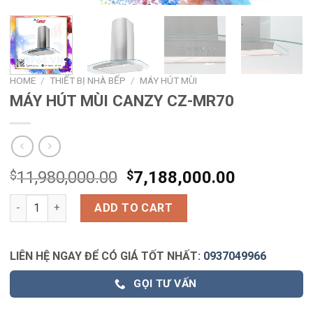
HOME
/
THIẾT BỊ NHÀ BẾP
/
MÁY HÚT MÙI
MÁY HÚT MÙI CANZY CZ-MR70
$
11,980,000.00
$
7,188,000.00
MÁY HÚT MÙI CANZY CZ-MR70 quantity
ADD TO CART
LIÊN HỆ NGAY ĐỂ CÓ GIÁ TỐT NHẤT:
0937049966
GỌI TƯ VẤN