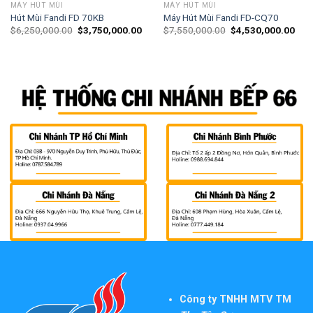
MÁY HÚT MÙI
MÁY HÚT MÙI
Hút Mùi Fandi FD 70KB
Máy Hút Mùi Fandi FD-CQ70
$
6,250,000.00
$
3,750,000.00
$
7,550,000.00
$
4,530,000.00
Công ty TNHH MTV TM