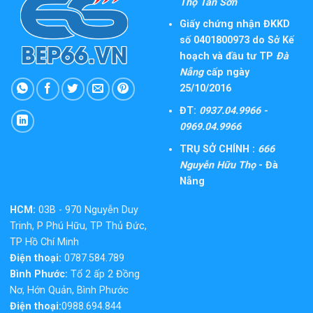
Thọ Tân Sơn
Giấy chứng nhận ĐKKD
số 0401800973 do Sở Kế
hoạch và đầu tư TP
Đà
Nẵng
cấp ngày
25/10/2016
ĐT:
0937.04.9966 -
0969.04.9966
TRỤ SỞ CHÍNH :
666
Nguyễn Hữu Thọ
- Đà
Nẵng
HCM:
03B - 970 Nguyễn Duy
Trinh, P Phú Hữu, TP Thủ Đức,
TP Hồ Chí Minh
Điện thoại:
0787.584.789
Bình Phước:
Tổ 2 ấp 2 Đồng
Nơ, Hớn Quản, Bình Phước
Điện thoại:
0988.694.844