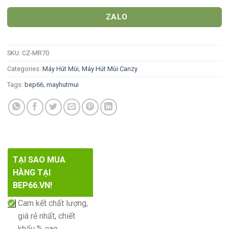
ZALO
SKU:
CZ-MR70
Categories:
Máy Hút Mùi
,
Máy Hút Mùi Canzy
Tags:
bep66
,
mayhutmui
TẠI SAO MUA
HÀNG TẠI
BEP66.VN!
Cam kết chất lượng,
giá rẻ nhất, chiết
khấu % cao