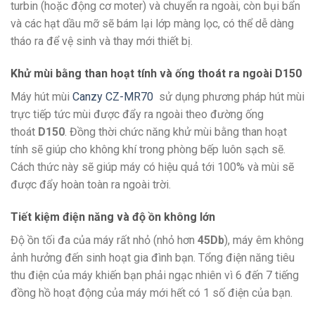
turbin (hoặc động cơ moter) và chuyển ra ngoài, còn bụi bẩn
và các hạt dầu mỡ sẽ bám lại lớp màng lọc, có thể dễ dàng
tháo ra để vệ sinh và thay mới thiết bị.
Khử mùi bằng than hoạt tính và ống thoát ra ngoài D150
Máy hút mùi
Canzy CZ-MR70
sử dụng phương pháp hút mùi
trực tiếp tức mùi được đẩy ra ngoài theo đường ống
thoát
D150
. Đồng thời chức năng khử mùi bằng than hoạt
tính sẽ giúp cho không khí trong phòng bếp luôn sạch sẽ.
Cách thức này sẽ giúp máy có hiệu quả tới 100% và mùi sẽ
được đẩy hoàn toàn ra ngoài trời.
Tiết kiệm điện năng và độ ồn không lớn
Độ ồn tối đa của máy rất nhỏ (nhỏ hơn
45Db
), máy êm không
ảnh hưởng đến sinh hoạt gia đình bạn. Tổng điện năng tiêu
thu điện của máy khiến bạn phải ngạc nhiên vì 6 đến 7 tiếng
đồng hồ hoạt động của máy mới hết có 1 số điện của bạn.