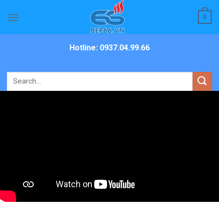
Skip
0
to
content
Hotline: 0937.04.99.66
Search
for: