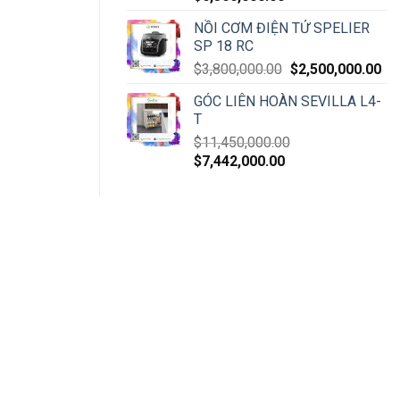
NỒI CƠM ĐIỆN TỬ SPELIER
SP 18 RC
$
3,800,000.00
$
2,500,000.00
GÓC LIÊN HOÀN SEVILLA L4-
T
$
11,450,000.00
$
7,442,000.00