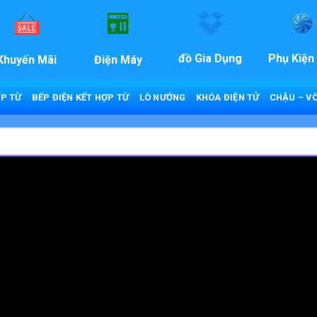
đồ Gia Dụng
Phụ Kiện
Khuyến Mãi
Điện Máy
P TỪ
BẾP ĐIỆN KẾT HỢP TỪ
LÒ NƯỚNG
KHÓA ĐIỆN TỬ
CHẬU – VÒ