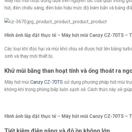
Máy hút mùi hoạt động dựa trên nguyên tắc của quạt thông gió 
hút, đèn chiếu sáng, đèn báo hiệu mức độ bám bẩn và bảng điề
Hình ảnh lắp đặt thực tế – Máy hút mùi Canzy CZ-70TS – 
Các loại khí độc hại và mùi khó chịu sẽ được hút lên bằng turb
sinh và thay mới thiết bị.
Khử mùi bằng than hoạt tính và ống thoát ra ng
Máy hút mùi
Canzy CZ-70TS
sử dụng phương pháp hút mùi trự
không khí trong phòng bếp luôn sạch sẽ. Cách thức này sẽ giúp
Hình ảnh lắp đặt thực tế – Máy hút mùi Canzy CZ-70TS – 
Tiết kiệm điện năng và độ ồn không lớn