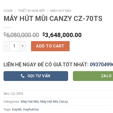
HOME
/
THIẾT BỊ NHÀ BẾP
/
MÁY HÚT MÙI
MÁY HÚT MÙI CANZY CZ-70TS
$
6,080,000.00
$
3,648,000.00
MÁY HÚT MÙI CANZY CZ-70TS quantity
ADD TO CART
LIÊN HỆ NGAY ĐỂ CÓ GIÁ TỐT NHẤT:
09370499
GỌI TƯ VẤN
ZALO
SKU:
CZ-70TS
Categories:
Máy Hút Mùi
,
Máy Hút Mùi Canzy
Tags:
bep66
,
mayhutmui