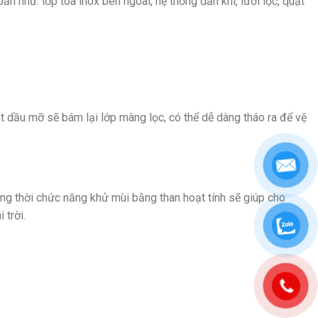
như: lớp toa inox bên ngoài, hệ thống dẫn khí, lưới lọc, quạt
ạt dầu mỡ sẽ bám lại lớp màng lọc, có thể dễ dàng tháo ra để vệ
ồng thời chức năng khử mùi bằng than hoạt tính sẽ giúp cho
 trời.