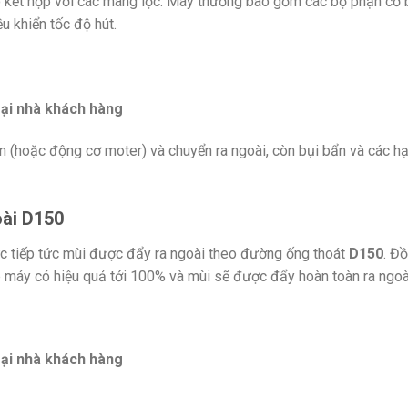
kết hợp với các màng lọc. Máy thường bao gồm các bộ phận cơ bản 
u khiển tốc độ hút.
Tại nhà khách hàng
in (hoặc động cơ moter) và chuyển ra ngoài, còn bụi bẩn và các h
oài D150
c tiếp tức mùi được đẩy ra ngoài theo đường ống thoát
D150
. Đ
 máy có hiệu quả tới 100% và mùi sẽ được đẩy hoàn toàn ra ngoài
Tại nhà khách hàng