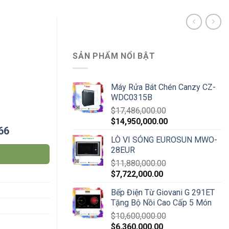
SẢN PHẨM NỔI BẬT
Máy Rửa Bát Chén Canzy CZ-
WDC0315B
$
17,486,000.00
$
14,950,000.00
66
LÒ VI SÓNG EUROSUN MWO-
28EUR
$
11,880,000.00
$
7,722,000.00
Bếp Điện Từ Giovani G 291ET
Tặng Bộ Nồi Cao Cấp 5 Món
$
10,600,000.00
$
6,360,000.00