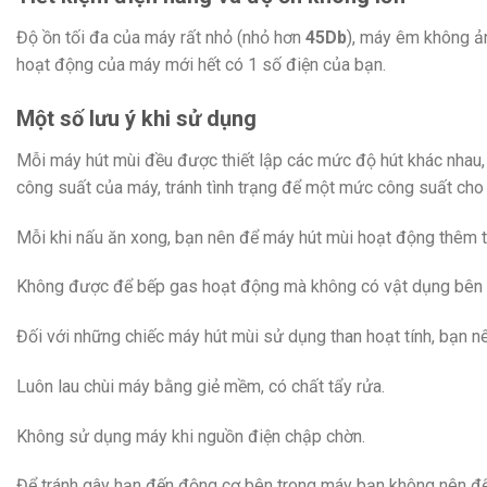
Độ ồn tối đa của máy rất nhỏ (nhỏ hơn
45Db
), máy êm không ản
hoạt động của máy mới hết có 1 số điện của bạn.
Một số lưu ý khi sử dụng
Mỗi máy hút mùi đều được thiết lập các mức độ hút khác nhau, 
công suất của máy, tránh tình trạng để một mức công suất cho 
Mỗi khi nấu ăn xong, bạn nên để máy hút mùi hoạt động thêm từ
Không được để bếp gas hoạt động mà không có vật dụng bên trên.
Đối với những chiếc máy hút mùi sử dụng than hoạt tính, bạn 
Luôn lau chùi máy bằng giẻ mềm, có chất tẩy rửa.
Không sử dụng máy khi nguồn điện chập chờn.
Để tránh gây hạn đến động cơ bên trong máy bạn không nên để