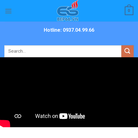
Skip
0
to
content
Hotline: 0937.04.99.66
Search
for: