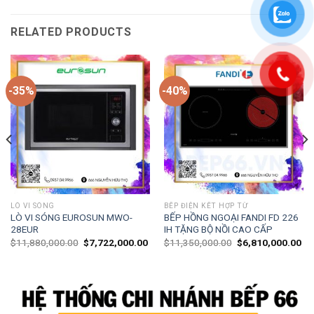
RELATED PRODUCTS
-35%
-40%
LÒ VI SÓNG
BẾP ĐIỆN KẾT HỢP TỪ
LÒ VI SÓNG EUROSUN MWO-
BẾP HỒNG NGOẠI FANDI FD 226
28EUR
IH TẶNG BỘ NỒI CAO CẤP
$
11,880,000.00
$
7,722,000.00
$
11,350,000.00
$
6,810,000.00