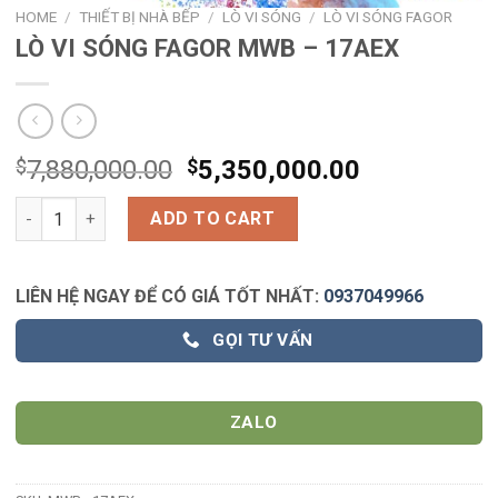
HOME
/
THIẾT BỊ NHÀ BẾP
/
LÒ VI SÓNG
/
LÒ VI SÓNG FAGOR
LÒ VI SÓNG FAGOR MWB – 17AEX
$
7,880,000.00
$
5,350,000.00
LÒ VI SÓNG FAGOR MWB - 17AEX quantity
ADD TO CART
LIÊN HỆ NGAY ĐỂ CÓ GIÁ TỐT NHẤT:
0937049966
GỌI TƯ VẤN
ZALO