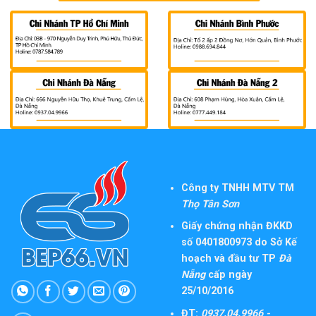
Công ty TNHH MTV TM
Thọ Tân Sơn
Giấy chứng nhận ĐKKD
số 0401800973 do Sở Kế
hoạch và đầu tư TP
Đà
Nẵng
cấp ngày
25/10/2016
ĐT:
0937.04.9966 -