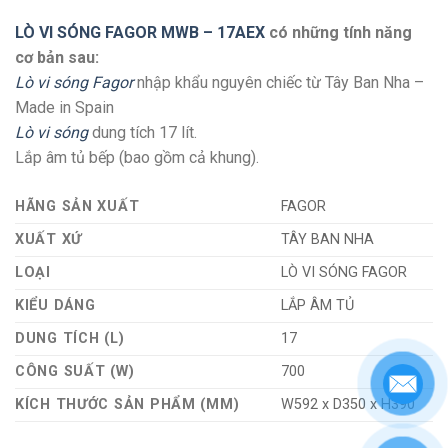
LÒ VI SÓNG FAGOR MWB – 17AEX
có những tính năng
cơ bản sau:
Lò vi sóng Fagor
nhập khẩu nguyên chiếc từ Tây Ban Nha –
Made in Spain
Lò vi sóng
dung tích 17 lít.
Lắp âm tủ bếp (bao gồm cả khung).
HÃNG SẢN XUẤT
FAGOR
XUẤT XỨ
TÂY BAN NHA
LOẠI
LÒ VI SÓNG FAGOR
KIỂU DÁNG
LẮP ÂM TỦ
DUNG TÍCH (L)
17
CÔNG SUẤT (W)
700
KÍCH THƯỚC SẢN PHẨM (MM)
W592 x D350 x H390