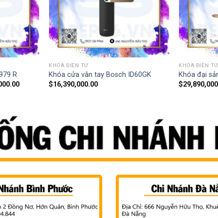
KHÓA ĐIỆN TỬ
KHÓA ĐIỆN T
979 R
Khóa cửa vân tay Bosch ID60GK
Khóa đại sả
000.00
$
16,390,000.00
$
29,890,000