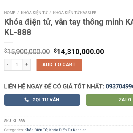
HOME
/
KHÓA ĐIỆN TỬ
/
KHÓA ĐIỂN TỬ KASSLER
Khóa điện tử, vân tay thông minh 
KL-888
$
15,900,000.00
$
14,310,000.00
Khóa điện tử, vân tay thông minh KASSLER KL-888 quantity
ADD TO CART
LIÊN HỆ NGAY ĐỂ CÓ GIÁ TỐT NHẤT:
09370499
GỌI TƯ VẤN
ZALO
SKU:
KL-888
Categories:
Khóa Điện Tử
,
Khóa Điển Tử Kassler