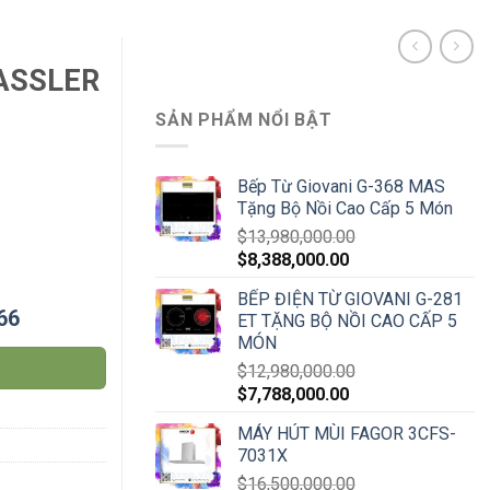
KASSLER
SẢN PHẨM NỔI BẬT
Bếp Từ Giovani G-368 MAS
Tặng Bộ Nồi Cao Cấp 5 Món
$
13,980,000.00
$
8,388,000.00
BẾP ĐIỆN TỪ GIOVANI G-281
66
ET TẶNG BỘ NỒI CAO CẤP 5
MÓN
$
12,980,000.00
$
7,788,000.00
MÁY HÚT MÙI FAGOR 3CFS-
7031X
$
16,500,000.00