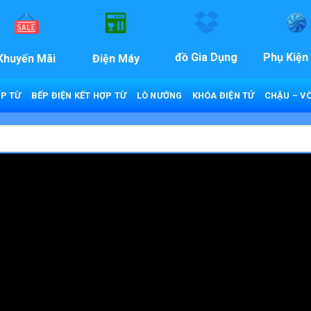
đồ Gia Dụng
Phụ Kiện
Khuyến Mãi
Điện Máy
P TỪ
BẾP ĐIỆN KẾT HỢP TỪ
LÒ NƯỚNG
KHÓA ĐIỆN TỬ
CHẬU – VÒ