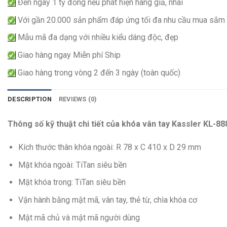
Đền ngay 1 tỷ đồng nếu phát hiện hàng giả, nhái
Với gần 20.000 sản phẩm đáp ứng tối đa nhu cầu mua sắm
Mẫu mã đa dạng với nhiều kiểu dáng độc, đẹp
Giao hàng ngay Miễn phí Ship
Giao hàng trong vòng 2 đến 3 ngày (toàn quốc)
DESCRIPTION
REVIEWS (0)
Thông số kỹ thuật chi tiết của khóa vân tay Kassler KL-88
Kích thước thân khóa ngoài: R 78 x C 410 x D 29 mm
Mặt khóa ngoài: TiTan siêu bền
Mặt khóa trong: TiTan siêu bền
Vận hành bằng mật mã, vân tay, thẻ từ, chìa khóa cơ
Mật mã chủ và mật mã người dùng