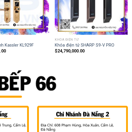
Ử
KHÓA ĐIỆN TỬ
nh Kassler KL929F
Khóa điện tử SHARP S9-V PRO
.00
$
24,790,000.00