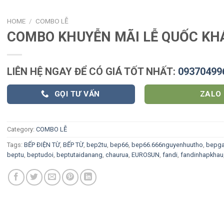
HOME
/
COMBO LỄ
COMBO KHUYỄN MÃI LỄ QUỐC KH
LIÊN HỆ NGAY ĐỂ CÓ GIÁ TỐT NHẤT:
09370499
GỌI TƯ VẤN
ZALO
Category:
COMBO LỄ
Tags:
BẾP ĐIỆN TỪ
,
BẾP TỪ
,
bep2tu
,
bep66
,
bep66.666nguyenhuutho
,
bepga
beptu
,
beptudoi
,
beptutaidanang
,
chaurua
,
EUROSUN
,
fandi
,
fandinhapkhau