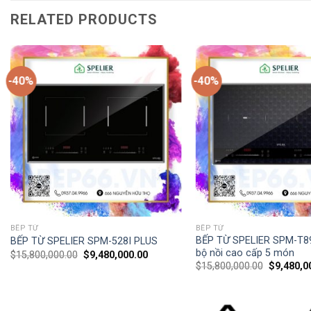
RELATED PRODUCTS
-40%
-40%
BẾP TỪ
BẾP TỪ
BẾP TỪ SPELIER SPM-T8
BẾP TỪ SPELIER SPM-528I PLUS
bộ nồi cao cấp 5 món
$
15,800,000.00
$
9,480,000.00
$
15,800,000.00
$
9,480,0