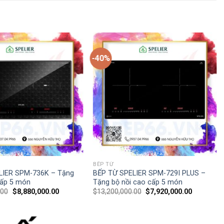
-40%
BẾP TỪ
LIER SPM-736K – Tặng
BẾP TỪ SPELIER SPM-729I PLUS –
cấp 5 món
Tặng bộ nồi cao cấp 5 món
.00
$
8,880,000.00
$
13,200,000.00
$
7,920,000.00