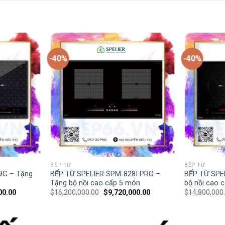
-40%
-40%
BẾP TỪ
BẾP TỪ
9G – Tặng
BẾP TỪ SPELIER SPM-828I PRO –
BẾP TỪ SPE
Tặng bộ nồi cao cấp 5 món
bộ nồi cao 
00.00
$
16,200,000.00
$
9,720,000.00
$
14,800,000