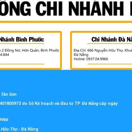
Tân Sơn
401800973 do Sở Kế hoạch và đầu tư TP
Đà Nẵng
cấp ngày
9966
 Hữu Thọ
- Đà Nẵng