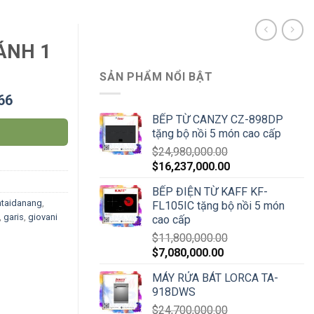
ÁNH 1
SẢN PHẨM NỔI BẬT
66
BẾP TỪ CANZY CZ-898DP
tặng bộ nồi 5 món cao cấp
$
24,980,000.00
$
16,237,000.00
BẾP ĐIỆN TỪ KAFF KF-
taidanang
,
FL105IC tặng bộ nồi 5 món
,
garis
,
giovani
cao cấp
$
11,800,000.00
$
7,080,000.00
MÁY RỬA BÁT LORCA TA-
918DWS
$
24,700,000.00