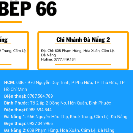
HCM:
03B - 970 Nguyễn Duy Trinh, P Phú Hữu, TP Thủ Đức, TP
Hồ Chí Minh
Điện thoại:
0787.584.789
Bình Phước:
Tổ 2 ấp 2 Đồng Nơ, Hớn Quản, Bình Phước
Điện thoại:
0988.694.844
Đà Nẵng 1:
666 Nguyễn Hữu Thọ, Khuê Trung, Cẩm Lệ, Đà Nẵng
Điện thoại:
0937.04.9966
Đà Nẵng 2
: 608 Phạm Hùng, Hòa Xuân, Cẩm Lệ, Đà Nẵng