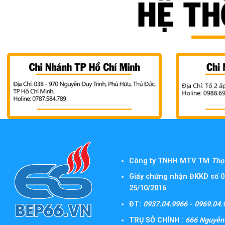
Công ty TNHH MTV TM
Thọ 
Giấy chứng nhận ĐKKD số 0
25/10/2016
ĐT:
0937.04.9966 - 0969.04.
TRỤ SỞ CHÍNH :
666 Nguyễn