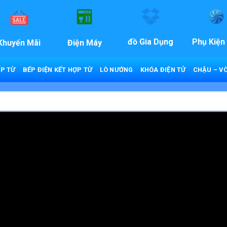
đồ Gia Dụng
Phụ Kiện
Khuyến Mãi
Điện Máy
P TỪ
BẾP ĐIỆN KẾT HỢP TỪ
LÒ NƯỚNG
KHÓA ĐIỆN TỬ
CHẬU – VÒ