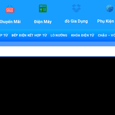
đồ Gia Dụng
Phụ Kiện
Khuyến Mãi
Điện Máy
P TỪ
BẾP ĐIỆN KẾT HỢP TỪ
LÒ NƯỚNG
KHÓA ĐIỆN TỬ
CHẬU – VÒ