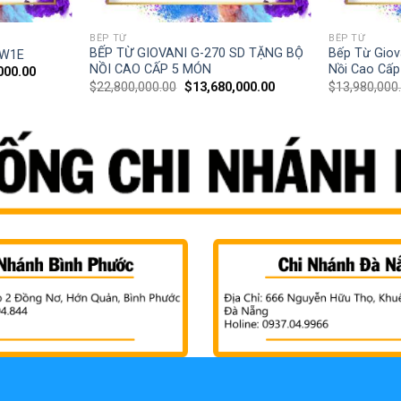
BẾP TỪ
BẾP TỪ
BẾP TỪ GIOVANI G-270 SD TẶNG BỘ
Bếp Từ Giov
KW1E
NỒI CAO CẤP 5 MÓN
Nồi Cao Cấ
000.00
$
22,800,000.00
$
13,680,000.00
$
13,980,000