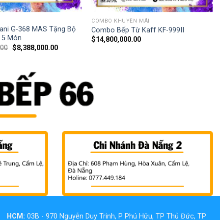
COMBO KHUYẾN MÃI
ani G-368 MAS Tặng Bộ
Combo Bếp Từ Kaff KF-999II
p 5 Món
$
14,800,000.00
.00
$
8,388,000.00
HCM:
03B - 970 Nguyễn Duy Trinh, P Phú Hữu, TP Thủ Đức, TP