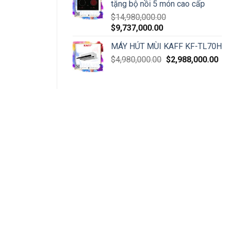
tặng bộ nồi 5 món cao cấp
$
14,980,000.00
$
9,737,000.00
MÁY HÚT MÙI KAFF KF-TL70H
$
4,980,000.00
$
2,988,000.00