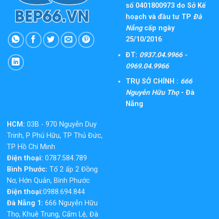
số 0401800973 do Sở Kế
hoạch và đầu tư TP
Đà
Nẵng
cấp ngày
25/10/2016
ĐT:
0937.04.9966 -
0969.04.9966
TRỤ SỞ CHÍNH :
666
Nguyễn Hữu Thọ
- Đà
Nẵng
HCM:
03B - 970 Nguyễn Duy
Trinh, P Phú Hữu, TP Thủ Đức,
TP Hồ Chí Minh
Điện thoại:
0787.584.789
Bình Phước:
Tổ 2 ấp 2 Đồng
Nơ, Hớn Quản, Bình Phước
Điện thoại:
0988.694.844
Đà Nẵng 1:
666 Nguyễn Hữu
Thọ, Khuê Trung, Cẩm Lệ, Đà