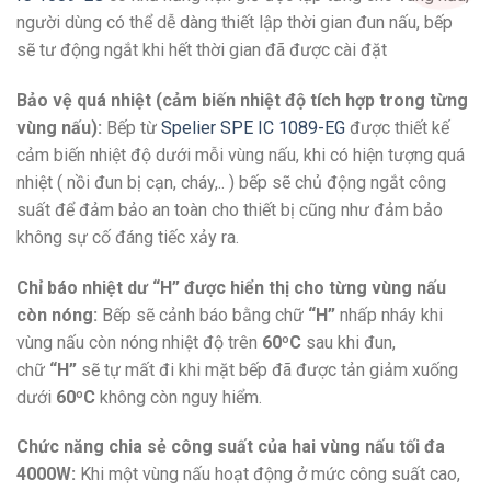
người dùng có thể dễ dàng thiết lập thời gian đun nấu, bếp
sẽ tư động ngắt khi hết thời gian đã được cài đặt
Bảo vệ quá nhiệt (cảm biến nhiệt độ tích hợp trong từng
vùng nấu):
Bếp từ
Spelier SPE IC 1089-EG
được thiết kế
cảm biến nhiệt độ dưới mỗi vùng nấu, khi có hiện tượng quá
nhiệt ( nồi đun bị cạn, cháy,.. ) bếp sẽ chủ động ngắt công
suất để đảm bảo an toàn cho thiết bị cũng như đảm bảo
không sự cố đáng tiếc xảy ra.
Chỉ báo nhiệt dư “H” được hiển thị cho từng vùng nấu
còn nóng:
Bếp sẽ cảnh báo bằng chữ
“H”
nhấp nháy khi
vùng nấu còn nóng nhiệt độ trên
60ºC
sau khi đun,
chữ
“H”
sẽ tự mất đi khi mặt bếp đã được tản giảm xuống
dưới
60ºC
không còn nguy hiểm.
Chức năng chia sẻ công suất của hai vùng nấu tối đa
4000W:
Khi một vùng nấu hoạt động ở mức công suất cao,