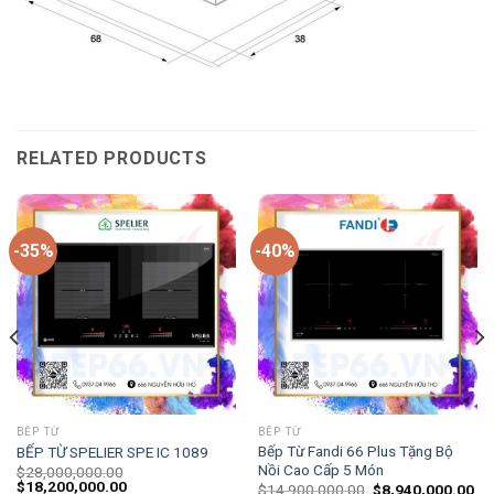
RELATED PRODUCTS
-35%
-40%
BẾP TỪ
BẾP TỪ
Bếp Từ Fandi 66 Plus Tặng Bộ
BẾP TỪ SPELIER SPE IC 1089
Nồi Cao Cấp 5 Món
$
28,000,000.00
$
18,200,000.00
$
14,900,000.00
$
8,940,000.00