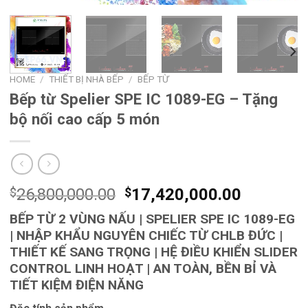
HOME
/
THIẾT BỊ NHÀ BẾP
/
BẾP TỪ
Bếp từ Spelier SPE IC 1089-EG – Tặng
bộ nối cao cấp 5 món
$
26,800,000.00
$
17,420,000.00
BẾP TỪ 2 VÙNG NẤU | SPELIER SPE IC 1089-EG
| NHẬP KHẨU NGUYÊN CHIẾC TỪ CHLB ĐỨC |
THIẾT KẾ SANG TRỌNG | HỆ ĐIỀU KHIỂN SLIDER
CONTROL LINH HOẠT | AN TOÀN, BỀN BỈ VÀ
TIẾT KIỆM ĐIỆN NĂNG