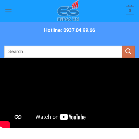
Skip
0
to
content
Hotline: 0937.04.99.66
Search
for: