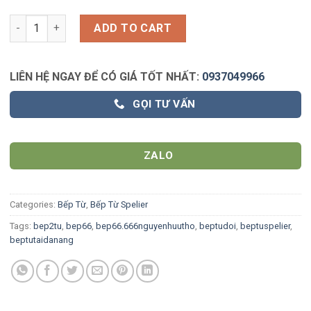
Bếp từ Spelier SPE IC 1089-EG - Tặng bộ nối cao cấp 5 món qu
ADD TO CART
LIÊN HỆ NGAY ĐỂ CÓ GIÁ TỐT NHẤT:
0937049966
GỌI TƯ VẤN
ZALO
Categories:
Bếp Từ
,
Bếp Từ Spelier
Tags:
bep2tu
,
bep66
,
bep66.666nguyenhuutho
,
beptudoi
,
beptuspelier
,
beptutaidanang