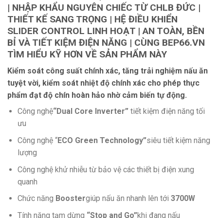
| NHẬP KHẨU NGUYÊN CHIẾC TỪ CHLB ĐỨC |
THIẾT KẾ SANG TRỌNG | HỆ ĐIỀU KHIỂN
SLIDER CONTROL LINH HOẠT | AN TOÀN, BỀN
BỈ VÀ TIẾT KIỆM ĐIỆN NĂNG | CÙNG BEP66.VN
TÌM HIỂU KỸ HƠN VỀ SẢN PHẨM NÀY
Kiểm soát công suất chính xác, tăng trải nghiệm nấu ăn
tuyệt vời, kiểm soát nhiệt độ chính xác cho phép thực
phẩm đạt độ chín hoàn hảo nhờ cảm biến tự động.
Công nghệ
“Dual Core Inverter”
tiết kiệm điện năng tối
ưu
Công nghệ “
ECO Green Technology”
siêu tiết kiệm năng
lượng
Công nghệ khử nhiễu từ bảo vệ các thiết bị điện xung
quanh
Chức năng
Booster
giúp nấu ăn nhanh lên tới
3700W
Tính năng tạm dừng
“Stop and Go”
khi đang nấu