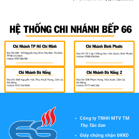
Công ty TNHH MTV TM
Thọ Tân Sơn
Giấy chứng nhận ĐKKD