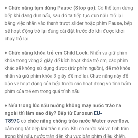
♦
Chức năng tạm dừng Pause (Stop go):
Có thể tạm dừng
bếp khi đang đun nấu, sau đó ta tiếp tục đun nấu trở lại
bằng việc nhấn vào thanh trượt slider hoặc phím Pause, bếp
sẽ hoạt động trở lại đúng cài đặt trước đó khi được khởi
chạy trở lại
♦
Chức năng khóa trẻ em Child Lock:
Nhấn và giữ phím
khóa trong vòng 3 giây để kích hoạt khóa trẻ em, các phím
khác sẽ không sử dụng được (trừ phím nguồn), để mở khóa
nhấn và giữ phím khóa 3 giây để mở lại. Chức năng này để
bảo vệ hoạt động của bếp trước các hoạt động vô tình bấm
phím của trẻ em trong quá trình nấu.
♦
Nếu trong lúc nấu nướng không may nước trào ra
ngoài thì làm sao đây? Bếp từ Eurosun
EU-
T897G
có
chức năng chống trào nước Water overflow
,
cảm ứng tắt bếp khi trào nước. Khi có nước sôi vô tình tràn
trong khi nấu, nước tràn đến khu vực bàn phím điều khiển,