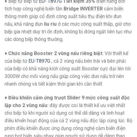
♦ Bếp từ Bếp từ
EU- T897G
Tiết kiệm 35%
điện năng bởi
tích hợp công nghệ biến tần
Bridge INVERTER
cảm biến
thông minh giúp cố định công suất tiêu thụ điện khi đun
nấu, khả năng đun
liu riu
ở các mức công suất thấp, giữ cho
bếp gia nhiệt duy trì ổn định, không bị đóng ngắt liên tục như
các dòng bếp thông thường.
♦
Chức năng Booster 2 vùng nấu riêng biệt:
Với thiết kế
của bếp từ
EU-T897G
, cả 2 vùng nấu bên trái và bên phải
của bếp có khả năng kích công suất Booster cực đại lên tới
3000W cho mỗi vùng nấu giúp công việc đun nấu trở nên
nhanh chóng và tiết kiệm thời gian khi cần thiết.
♦
Điều khiển cảm ứng trượt Slider 9 mức công suất độc
lập cho 2 vùng nấu:
đây được coi là thiết kế ưu việt nhất
cho bếp từ khi người sử dụng có thể dễ dàng và linh hoạt
điều khiển hoạt động của cả 2 vùng nấu độc lập cùng lúc. Bộ
phím điều khiển được ứng dụng công nghệ cảm biến điện
rung bọt biển siêu nhạy giúp người sử dụng dễ dàng thao