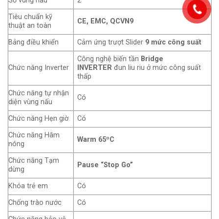
Số vùng nấu
2
Tiêu chuẩn kỹ
CE, EMC, QCVN9
thuật an toàn
Bảng điều khiển
Cảm ứng trượt Slider
9 mức công suất
Công nghệ biến tần
Bridge
Chức năng Inverter
INVERTER
đun liu riu ở mức công suất
thấp
Chức năng tự nhận
Có
diện vùng nấu
Chức năng Hẹn giờ
Có
Chức năng Hâm
Warm 65ºC
nóng
Chức năng Tạm
Pause “Stop Go”
dừng
Khóa trẻ em
Có
Chống trào nước
Có