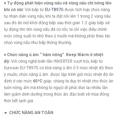
♦
Tự động phát hiện vùng nấu và vùng nấu chỉ nóng lên
khi có nồi:
Với bếp từ
EU-T897G
được tích hợp chức năng
tự nhận diện vùng nấu, khi ta đặt nồi lên 1 trong 2 vùng nấu
sau đó ấn nút khởi động bếp sau thời gian 1-2 giây bếp sẽ
tự động tìm tìm vùng nấu đã có nồi, ta chỉ việc điều chỉnh
mức công suất to nhỏ theo ý muốn mà không phải thao tác
chọn vùng nấu như bếp thông thường.
♦
Chức năng ủ ấm “ hâm nóng” Keep Warm ở nhiệt
độ:
Với công nghệ biến tần INVERTER vượt trội, bếp từ
Eurosun EU-T897G có khả năng ủ ấm ở 3 mức nhiệt độ theo
ý muốn, chức năng ủ ấm được lập trình giữ mức nhiệt độ ổn
định ở các mức
65
ºC
giúp chúng ta duy trì nhiệt cho thức ăn
luôn nóng, ấm mà không bị nguội đi phải đun lại nhiều lần
làm giảm dinh dưỡng trong thức ăn, đặc biệt về mùa đông
thời tiết lạnh giá.
► CHỨC NĂNG AN TOÀN