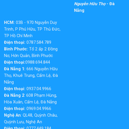
Nguyễn Hữu Thọ
- Đà
Nẵng
HCM:
03B - 970 Nguyễn Duy
Trinh, P Phú Hữu, TP Thủ Đức,
TP Hồ Chí Minh
Điện thoại:
0787.584.789
Bình Phước:
Tổ 2 ấp 2 Đồng
Nơ, Hớn Quản, Bình Phước
Điện thoại:
0988.694.844
Đà Nẵng 1:
666 Nguyễn Hữu
Thọ, Khuê Trung, Cẩm Lệ, Đà
Nẵng
Điện thoại:
0937.04.9966
Đà Nẵng 2
: 608 Phạm Hùng,
Hòa Xuân, Cẩm Lệ, Đà Nẵng
Điện thoại:
0969.04.9966
Nghệ An
: QL48, Quỳnh Châu,
Quỳnh Lưu, Nghệ An
Điện thoại:
0777.449.184