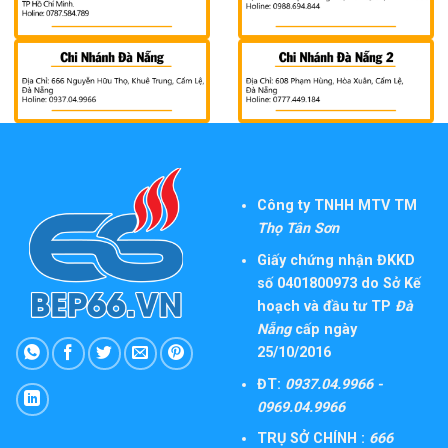
Công ty TNHH MTV TM
Thọ Tân Sơn
Giấy chứng nhận ĐKKD
số 0401800973 do Sở Kế
hoạch và đầu tư TP
Đà
Nẵng
cấp ngày
25/10/2016
ĐT:
0937.04.9966 -
0969.04.9966
TRỤ SỞ CHÍNH :
666