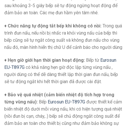
sau khoảng 3-5 giây bếp sẽ tự động ngừng hoạt động để
đảm bảo an toàn. Các mẹ đun hầm yên tâm nhé.
♦
Chức năng tự động tắt bếp khi không có nồi:
Trong quá
trình đun nấu, nếu nồi bị nhấc ra khỏi vùng nấu của bếp thì
bếp cũng sẽ tự ngắt công suất và không đun nấu cho vùng
nấu đó, màn hình hiển thị chữ U để cảnh báo cho người dùng
♦
Hẹn giờ giới hạn thời gian hoạt động:
Bếp từ
Eurosun
EU-T897G
có khả năng hẹn giờ độc lập từng vùng nấu ,
người dùng có thể dễ dàng thiết lập thời gian đun nấu, bếp
sẽ tư động ngắt khi hết thời gian đã được cài đặt.
♦
Bảo vệ quá nhiệt (cảm biến nhiệt độ tích hợp trong
từng vùng nấu):
Bếp
Eurosun EU-T897G
được thiết kế cảm
biến nhiệt độ dưới mỗi vùng nấu, khi có hiện tượng quá nhiệt
(nồi đun bị cạn, cháy,..) bếp sẽ chủ động ngắt công suất để
đảm bảo an toàn cho thiết bị cũng như đảm bảo không sự