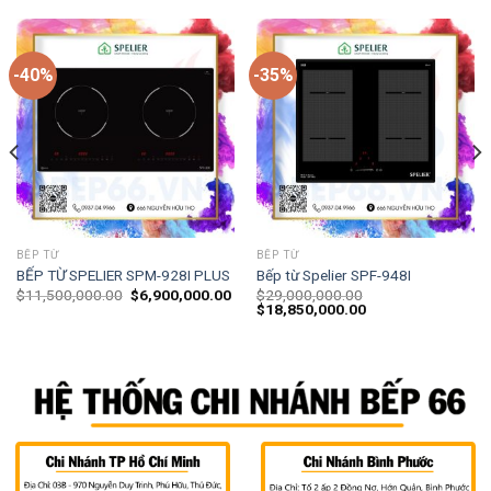
-40%
-35%
BẾP TỪ
BẾP TỪ
BẾP TỪ SPELIER SPM-928I PLUS
Bếp từ Spelier SPF-948I
$
11,500,000.00
$
6,900,000.00
$
29,000,000.00
$
18,850,000.00