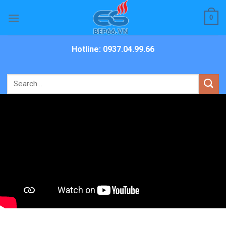
Skip
0
to
content
Hotline: 0937.04.99.66
Search
for: