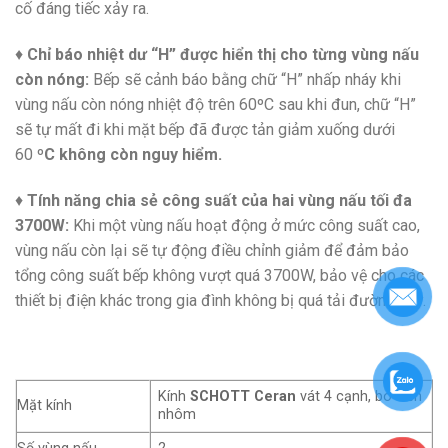
cố đáng tiếc xảy ra.
♦
Chỉ báo nhiệt dư “H” được hiển thị cho từng vùng nấu
còn nóng:
Bếp sẽ cảnh báo bằng chữ “H” nhấp nháy khi
vùng nấu còn nóng nhiệt độ trên 60
º
C sau khi đun, chữ “H”
sẽ tự mất đi khi mặt bếp đã được tản giảm xuống dưới
60
ºC không còn nguy hiểm.
♦
Tính năng chia sẻ công suất của hai vùng nấu tối đa
3700W:
Khi một vùng nấu hoạt động ở mức công suất cao,
vùng nấu còn lại sẽ tự động điều chỉnh giảm để đảm bảo
tổng công suất bếp không vượt quá 3700W, bảo vệ cho các
thiết bị điện khác trong gia đình không bị quá tải đường dây.
Kính
SCHOTT Ceran
vát 4 cạnh, bo viền
Mặt kính
nhôm