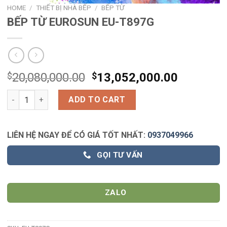
HOME
/
THIẾT BỊ NHÀ BẾP
/
BẾP TỪ
BẾP TỪ EUROSUN EU-T897G
$
20,080,000.00
$
13,052,000.00
BẾP TỪ EUROSUN EU-T897G quantity
ADD TO CART
LIÊN HỆ NGAY ĐỂ CÓ GIÁ TỐT NHẤT:
0937049966
GỌI TƯ VẤN
ZALO