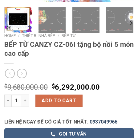
HOME
/
THIẾT BỊ NHÀ BẾP
/
BẾP TỪ
BẾP TỪ CANZY CZ-06I tặng bộ nồi 5 món
cao cấp
$
9,680,000.00
$
6,292,000.00
BẾP TỪ CANZY CZ-06I tặng bộ nồi 5 món cao cấp quantity
ADD TO CART
LIÊN HỆ NGAY ĐỂ CÓ GIÁ TỐT NHẤT:
0937049966
GỌI TƯ VẤN