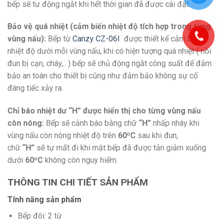
bếp sẽ tư động ngắt khi hết thời gian đã được cài đặt
Bảo vệ quá nhiệt (cảm biến nhiệt độ tích hợp trong từng
vùng nấu):
Bếp từ
Canzy CZ-06I
được thiết kế cảm biến
nhiệt độ dưới mỗi vùng nấu, khi có hiện tượng quá nhiệt ( nồi
đun bị cạn, cháy,.. ) bếp sẽ chủ động ngắt công suất để đảm
bảo an toàn cho thiết bị cũng như đảm bảo không sự cố
đáng tiếc xảy ra.
Chỉ báo nhiệt dư “H” được hiển thị cho từng vùng nấu
còn nóng:
Bếp sẽ cảnh báo bằng chữ
“H”
nhấp nháy khi
vùng nấu còn nóng nhiệt độ trên
60ºC
sau khi đun,
chữ
“H”
sẽ tự mất đi khi mặt bếp đã được tản giảm xuống
dưới
60ºC
không còn nguy hiểm.
THÔNG TIN CHI TIẾT SẢN PHẨM
Tính năng sản phẩm
Bếp đôi: 2 từ