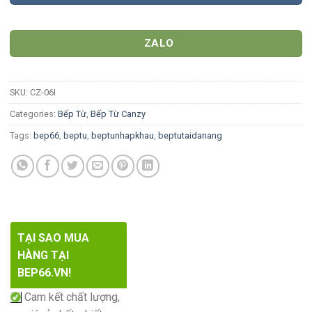
ZALO
SKU:
CZ-06I
Categories:
Bếp Từ
,
Bếp Từ Canzy
Tags:
bep66
,
beptu
,
beptunhapkhau
,
beptutaidanang
TẠI SAO MUA
HÀNG TẠI
BEP66.VN!
Cam kết chất lượng,