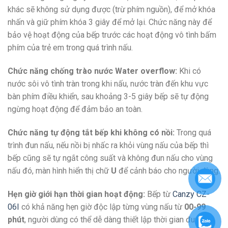
khác sẽ không sử dụng được (trừ phím nguồn), để mở khóa
nhấn và giữ phím khóa 3 giây để mở lại. Chức năng này để
bảo vệ hoạt động của bếp trước các hoạt động vô tình bấm
phím của trẻ em trong quá trình nấu.
Chức năng chống trào nước Water overflow:
Khi có
nước sôi vô tình tràn trong khi nấu, nước tràn đến khu vực
bàn phím điều khiển, sau khoảng 3-5 giây bếp sẽ tự động
ngừng hoạt động để đảm bảo an toàn.
Chức năng tự động tắt bếp khi không có nồi:
Trong quá
trình đun nấu, nếu nồi bị nhấc ra khỏi vùng nấu của bếp thì
bếp cũng sẽ tự ngắt công suất và không đun nấu cho vùng
nấu đó, màn hình hiển thị chữ
U
để cảnh báo cho người dùng.
Hẹn giờ giới hạn thời gian hoạt động:
Bếp từ
Canzy CZ-
06I
có khả năng hẹn giờ độc lập từng vùng nấu từ
00-99
phút
, người dùng có thể dễ dàng thiết lập thời gian đun nấu,