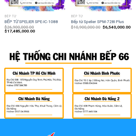
BẾP TỪ
BẾP TỪ
BẾP TỪ SPELIER SPE-IC-1088
Bếp từ Spelier SPM-728I Plus
$
26,900,000.00
$
10,900,000.00
$
6,540,000.00
$
17,485,000.00