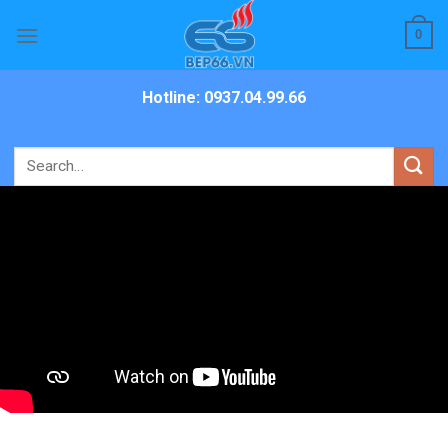
Skip
0
to
content
Hotline: 0937.04.99.66
Search
for: