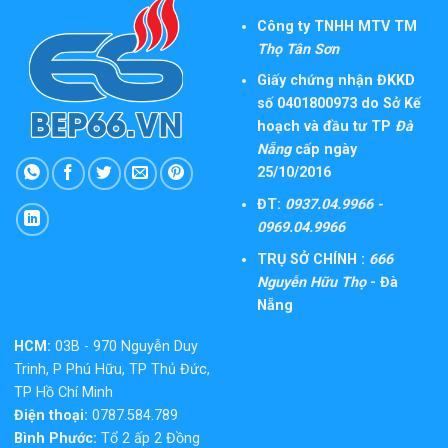
Công ty TNHH MTV TM
Thọ Tân Sơn
Giấy chứng nhận ĐKKD
số 0401800973 do Sở Kế
hoạch và đầu tư TP
Đà
Nẵng
cấp ngày
25/10/2016
ĐT:
0937.04.9966 -
0969.04.9966
TRỤ SỞ CHÍNH :
666
Nguyễn Hữu Thọ
- Đà
Nẵng
HCM:
03B - 970 Nguyễn Duy
Trinh, P Phú Hữu, TP Thủ Đức,
TP Hồ Chí Minh
Điện thoại:
0787.584.789
Bình Phước:
Tổ 2 ấp 2 Đồng