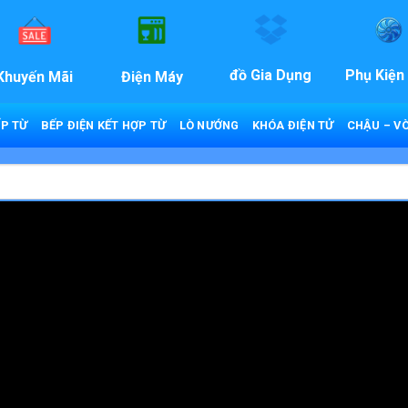
đồ Gia Dụng
Phụ Kiện
Khuyến Mãi
Điện Máy
P TỪ
BẾP ĐIỆN KẾT HỢP TỪ
LÒ NƯỚNG
KHÓA ĐIỆN TỬ
CHẬU – VÒ