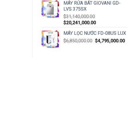
MÁY RỬA BÁT GIOVANI GD-
LVS 375SX
$
31,140,000.00
$
20,241,000.00
MÁY LỌC NƯỚC FD-08US LUX
$
6,850,000.00
$
4,795,000.00