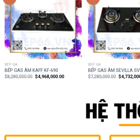
BẾP GA
BẾP GA
BẾP GAS ÂM KAFF KF-690
BẾP GAS ÂM SEVILLA SV
$
8,280,000.00
$
4,968,000.00
$
7,280,000.00
$
4,732,00