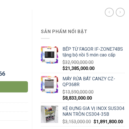
SẢN PHẨM NỔI BẬT
BẾP TỪ FAGOR IF-ZONE74BS
tặng bộ nồi 5 món cao cấp
$
32,900,000.00
$
21,385,000.00
66
MÁY RỬA BÁT CANZY CZ-
QP368R
$
13,590,000.00
$
8,833,000.00
KỆ ĐỰNG GIA VỊ INOX SUS304
NAN TRÒN CS304-35B
$
3,153,000.00
$
1,891,800.00