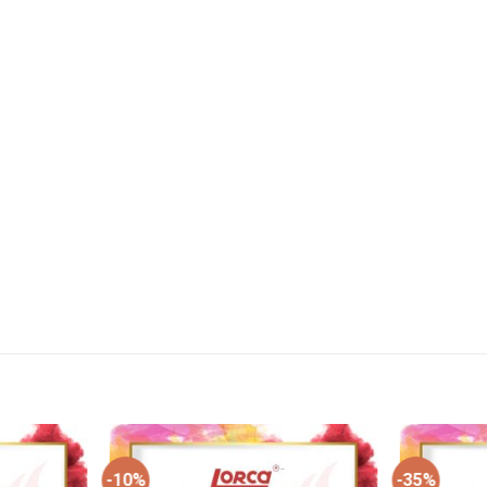
-10%
-35%