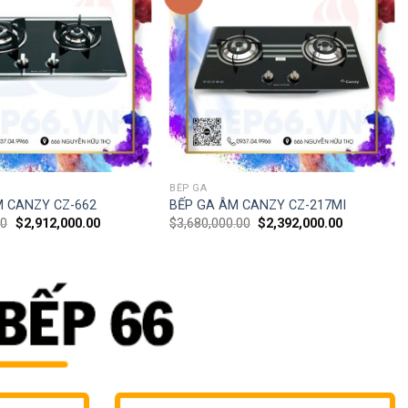
BẾP GA
M CANZY CZ-662
BẾP GA ÂM CANZY CZ-217MI
00
$
2,912,000.00
$
3,680,000.00
$
2,392,000.00