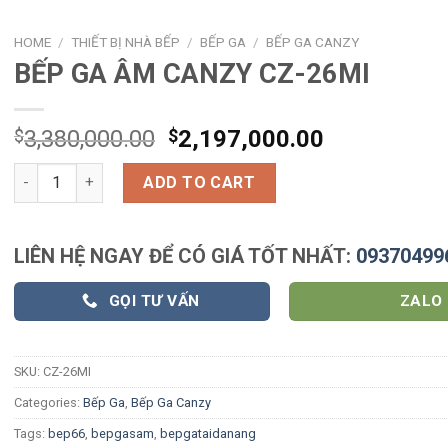
HOME
/
THIẾT BỊ NHÀ BẾP
/
BẾP GA
/
BẾP GA CANZY
BẾP GA ÂM CANZY CZ-26MI
$
3,380,000.00
$
2,197,000.00
BẾP GA ÂM CANZY CZ-26MI quantity
ADD TO CART
LIÊN HỆ NGAY ĐỂ CÓ GIÁ TỐT NHẤT:
09370499
GỌI TƯ VẤN
ZALO
SKU:
CZ-26MI
Categories:
Bếp Ga
,
Bếp Ga Canzy
Tags:
bep66
,
bepgasam
,
bepgataidanang