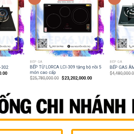
BẾP GA
BẾP GA
BẾP TỪ LORCA LCI-309 tặng bộ nồi 5
-302
BẾP GAS Â
món cao cấp
0.00
$
4,480,000.
$
25,780,000.00
$
23,202,000.00