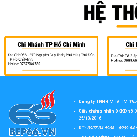
Công ty TNHH MTV TM
Thọ 
Giấy chứng nhận ĐKKD số 0
25/10/2016
ĐT:
0937.04.9966 - 0969.04.