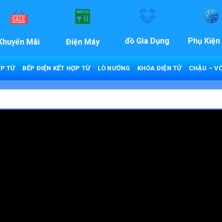
đồ Gia Dụng
Phụ Kiện
Khuyến Mãi
Điện Máy
P TỪ
BẾP ĐIỆN KẾT HỢP TỪ
LÒ NƯỚNG
KHÓA ĐIỆN TỬ
CHẬU – VÒ