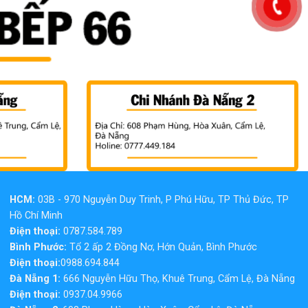
HCM:
03B - 970 Nguyễn Duy Trinh, P Phú Hữu, TP Thủ Đức, TP
Hồ Chí Minh
Điện thoại:
0787.584.789
Bình Phước:
Tổ 2 ấp 2 Đồng Nơ, Hớn Quản, Bình Phước
Điện thoại:
0988.694.844
Đà Nẵng 1:
666 Nguyễn Hữu Thọ, Khuê Trung, Cẩm Lệ, Đà Nẵng
Điện thoại:
0937.04.9966