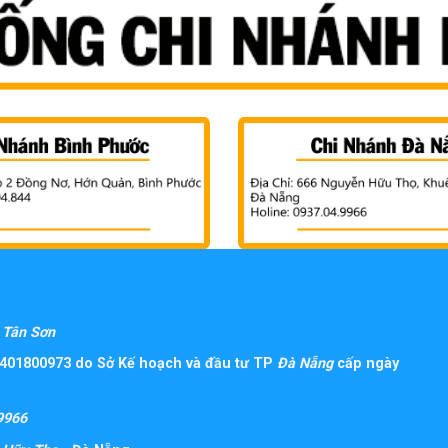
Tân Sơn
401800973 do Sở Kế hoạch và đầu tư TP
Đà Nẵng
cấp ngày
9966