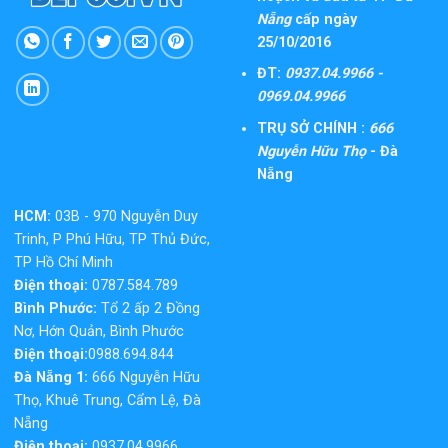
Nẵng
cấp ngày
25/10/2016
ĐT:
0937.04.9966 -
0969.04.9966
TRỤ SỞ CHÍNH :
666
Nguyễn Hữu Thọ
- Đà
Nẵng
HCM:
03B - 970 Nguyễn Duy
Trinh, P Phú Hữu, TP Thủ Đức,
TP Hồ Chí Minh
Điện thoại:
0787.584.789
Bình Phước:
Tổ 2 ấp 2 Đồng
Nơ, Hớn Quản, Bình Phước
Điện thoại:
0988.694.844
Đà Nẵng 1:
666 Nguyễn Hữu
Thọ, Khuê Trung, Cẩm Lệ, Đà
Nẵng
Điện thoại:
0937.04.9966