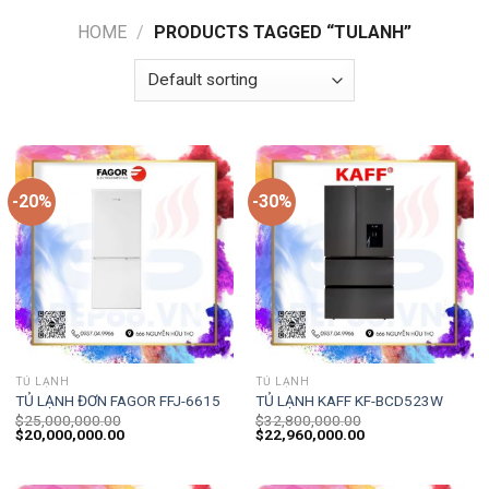
HOME
/
PRODUCTS TAGGED “TULANH”
-20%
-30%
TỦ LẠNH
TỦ LẠNH
TỦ LẠNH ĐƠN FAGOR FFJ-6615
TỦ LẠNH KAFF KF-BCD523W
$
25,000,000.00
$
32,800,000.00
$
20,000,000.00
$
22,960,000.00