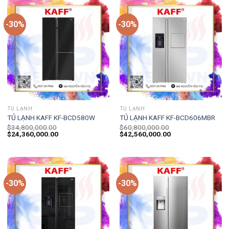
-30%
-30%
TỦ LẠNH
TỦ LẠNH
TỦ LẠNH KAFF KF-BCD580W
TỦ LẠNH KAFF KF-BCD606MBR
$
34,800,000.00
$
60,800,000.00
$
24,360,000.00
$
42,560,000.00
-30%
-30%