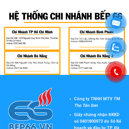
Công ty TNHH MTV TM
Thọ Tân Sơn
Giấy chứng nhận ĐKKD
số 0401800973 do Sở Kế
hoạch và đầu tư TP
Đà