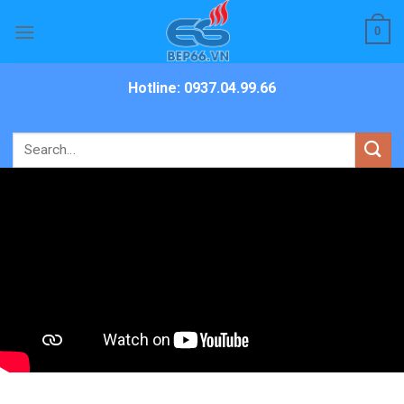
Skip
0
to
content
Hotline: 0937.04.99.66
Search
for: