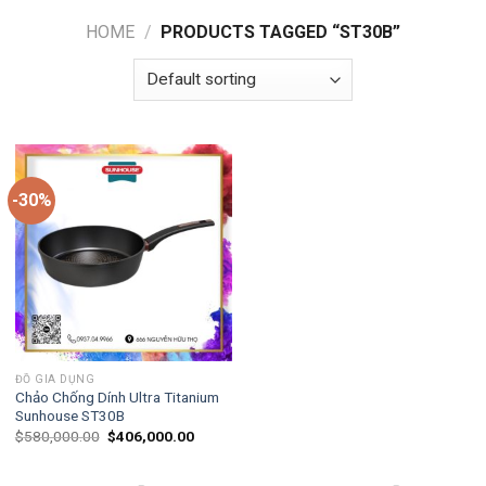
HOME
/
PRODUCTS TAGGED “ST30B”
-30%
ĐỒ GIA DỤNG
Chảo Chống Dính Ultra Titanium
Sunhouse ST30B
$
580,000.00
$
406,000.00