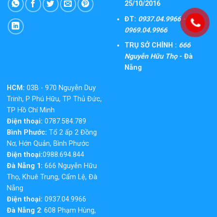
25/10/2016
ĐT:
0937.04.9966 -
0969.04.9966
TRỤ SỞ CHÍNH :
666
Nguyễn Hữu Thọ
- Đà
Nẵng
HCM:
03B - 970 Nguyễn Duy
Trinh, P Phú Hữu, TP Thủ Đức,
TP Hồ Chí Minh
Điện thoại:
0787.584.789
Bình Phước:
Tổ 2 ấp 2 Đồng
Nơ, Hớn Quản, Bình Phước
Điện thoại:
0988.694.844
Đà Nẵng 1:
666 Nguyễn Hữu
Thọ, Khuê Trung, Cẩm Lệ, Đà
Nẵng
Điện thoại:
0937.04.9966
Đà Nẵng 2
: 608 Phạm Hùng,