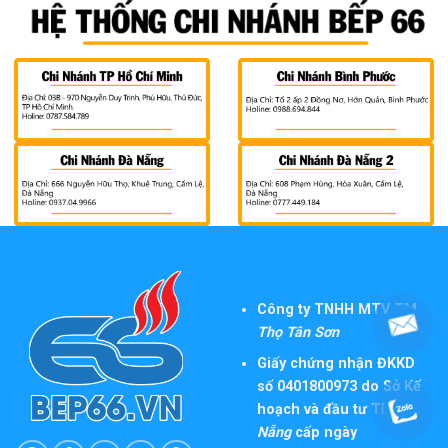
Công ty TNHH MTV TM
Thọ Tân Sơn
Giấy chứng nhận ĐKKD
số 0401800973 do Sở Kế
hoạch và đầu tư TP
Đà
Nẵng
cấp ngày