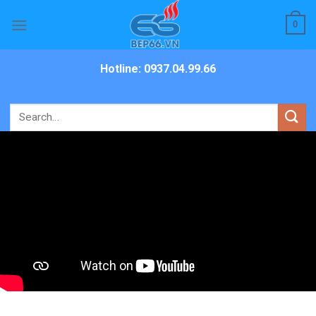
Skip
0
to
content
Hotline: 0937.04.99.66
Search
for: