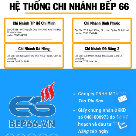
Công ty TNHH MTV TM
Thọ Tân Sơn
Giấy chứng nhận ĐKKD
số 0401800973 do Sở Kế
hoạch và đầu tư TP
Đà
Nẵng
cấp ngày