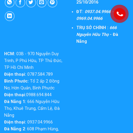
25/10/2016
ĐT:
0937.04.9966 -
0969.04.9966
TRỤ SỞ CHÍNH :
666
Nguyễn Hữu Thọ
- Đà
Nẵng
HCM:
03B - 970 Nguyễn Duy
Trinh, P Phú Hữu, TP Thủ Đức,
TP Hồ Chí Minh
Điện thoại:
0787.584.789
Bình Phước:
Tổ 2 ấp 2 Đồng
Nơ, Hớn Quản, Bình Phước
Điện thoại:
0988.694.844
Đà Nẵng 1:
666 Nguyễn Hữu
Thọ, Khuê Trung, Cẩm Lệ, Đà
Nẵng
Điện thoại:
0937.04.9966
Đà Nẵng 2
: 608 Phạm Hùng,