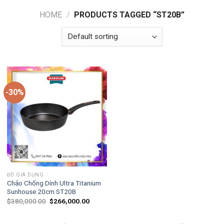
HOME
/
PRODUCTS TAGGED “ST20B”
-30%
ĐỒ GIA DỤNG
Chảo Chống Dính Ultra Titanium
Sunhouse 20cm ST20B
$
380,000.00
$
266,000.00