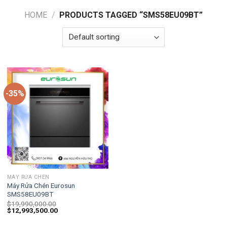
HOME
/
PRODUCTS TAGGED “SMS58EU09BT”
-35%
MÁY RỬA CHÉN
Máy Rửa Chén Eurosun
SMS58EU09BT
$
19,990,000.00
$
12,993,500.00