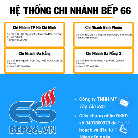
Công ty TNHH MTV TM
Thọ Tân Sơn
Giấy chứng nhận ĐKKD
số 0401800973 do Sở Kế
hoạch và đầu tư TP
Đà
Nẵng
cấp ngày