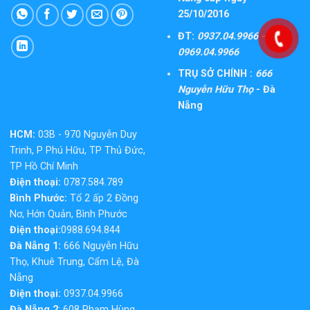
25/10/2016
ĐT:
0937.04.9966 -
0969.04.9966
TRỤ SỞ CHÍNH :
666
Nguyễn Hữu Thọ
- Đà
Nẵng
HCM:
03B - 970 Nguyễn Duy
Trinh, P Phú Hữu, TP Thủ Đức,
TP Hồ Chí Minh
Điện thoại:
0787.584.789
Bình Phước:
Tổ 2 ấp 2 Đồng
Nơ, Hớn Quản, Bình Phước
Điện thoại:
0988.694.844
Đà Nẵng 1:
666 Nguyễn Hữu
Thọ, Khuê Trung, Cẩm Lệ, Đà
Nẵng
Điện thoại:
0937.04.9966
Đà Nẵng 2
: 608 Phạm Hùng,