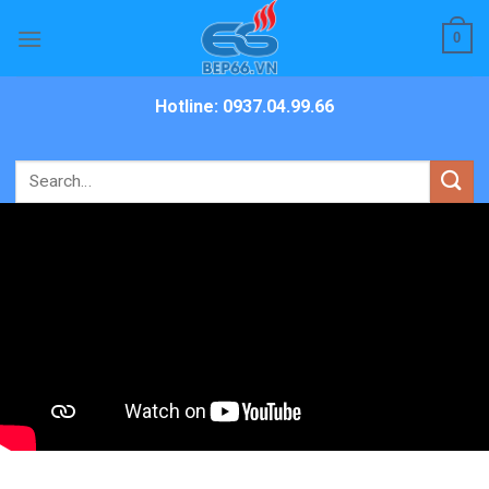
Skip
0
to
content
Hotline: 0937.04.99.66
Search
for: