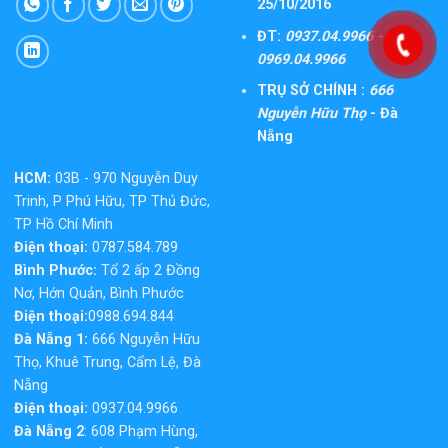
25/10/2016
ĐT:
0937.04.9966 -
0969.04.9966
TRỤ SỞ CHÍNH :
666
Nguyễn Hữu Thọ
- Đà
Nẵng
HCM:
03B - 970 Nguyễn Duy
Trinh, P Phú Hữu, TP Thủ Đức,
TP Hồ Chí Minh
Điện thoại:
0787.584.789
Bình Phước:
Tổ 2 ấp 2 Đồng
Nơ, Hớn Quản, Bình Phước
Điện thoại:
0988.694.844
Đà Nẵng 1:
666 Nguyễn Hữu
Thọ, Khuê Trung, Cẩm Lệ, Đà
Nẵng
Điện thoại:
0937.04.9966
Đà Nẵng 2
: 608 Phạm Hùng,