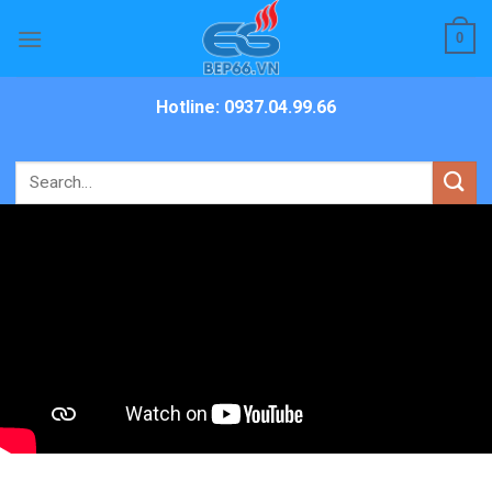
Skip
0
to
content
Hotline: 0937.04.99.66
Search
for: