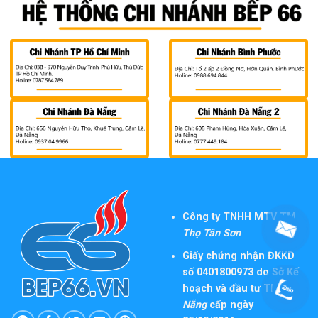
Công ty TNHH MTV TM
Thọ Tân Sơn
Giấy chứng nhận ĐKKD
số 0401800973 do Sở Kế
hoạch và đầu tư TP
Đà
Nẵng
cấp ngày