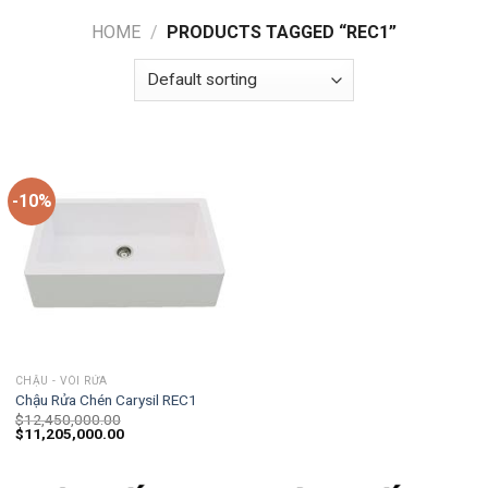
HOME
/
PRODUCTS TAGGED “REC1”
-10%
CHẬU - VÒI RỬA
Chậu Rửa Chén Carysil REC1
$
12,450,000.00
$
11,205,000.00