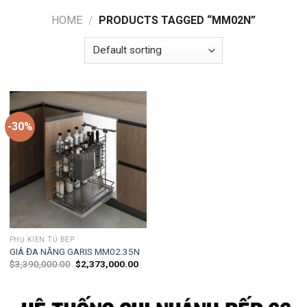
HOME
/
PRODUCTS TAGGED “MM02N”
-30%
PHỤ KIỆN TỦ BẾP
GIÁ ĐA NĂNG GARIS MM02.35N
$
3,390,000.00
$
2,373,000.00