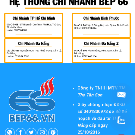
Công ty TNHH MTV TM
Thọ Tân Sơn
Giấy chứng nhận ĐKKD
số 0401800973 do Sở Kế
hoạch và đầu tư TP
Đà
Nẵng
cấp ngày
25/10/2016