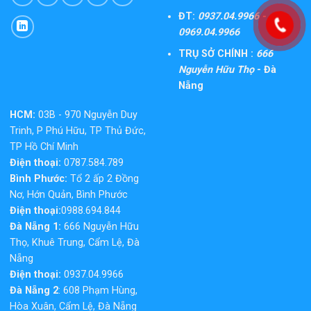
ĐT:
0937.04.9966 -
0969.04.9966
TRỤ SỞ CHÍNH :
666
Nguyễn Hữu Thọ
- Đà
Nẵng
HCM:
03B - 970 Nguyễn Duy
Trinh, P Phú Hữu, TP Thủ Đức,
TP Hồ Chí Minh
Điện thoại:
0787.584.789
Bình Phước:
Tổ 2 ấp 2 Đồng
Nơ, Hớn Quản, Bình Phước
Điện thoại:
0988.694.844
Đà Nẵng 1:
666 Nguyễn Hữu
Thọ, Khuê Trung, Cẩm Lệ, Đà
Nẵng
Điện thoại:
0937.04.9966
Đà Nẵng 2
: 608 Phạm Hùng,
Hòa Xuân, Cẩm Lệ, Đà Nẵng