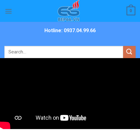
Skip
0
to
content
Hotline: 0937.04.99.66
Search
for: