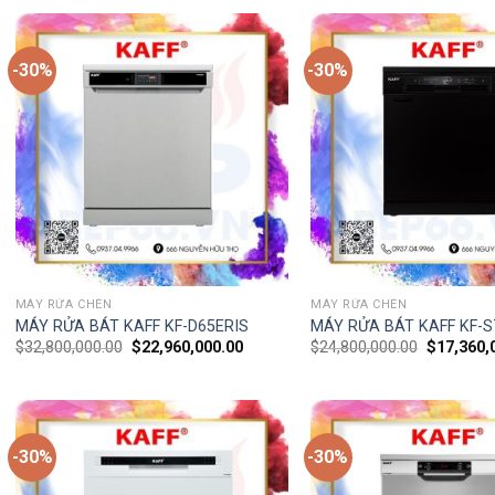
-30%
-30%
MÁY RỬA CHÉN
MÁY RỬA CHÉN
MÁY RỬA BÁT KAFF KF-D65ERIS
MÁY RỬA BÁT KAFF KF-
$
32,800,000.00
$
22,960,000.00
$
24,800,000.00
$
17,360,
-30%
-30%