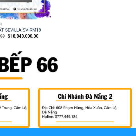
N
T SEVILLA SV-RM18
.00
$
18,843,000.00