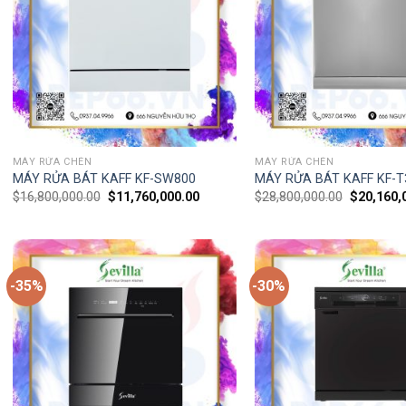
MÁY RỬA CHÉN
MÁY RỬA CHÉN
MÁY RỬA BÁT KAFF KF-SW800
MÁY RỬA BÁT KAFF KF-
$
16,800,000.00
$
11,760,000.00
$
28,800,000.00
$
20,160,
-35%
-30%