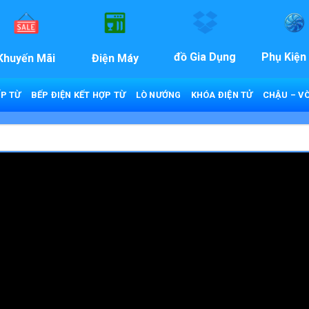
đồ Gia Dụng
Phụ Kiện
Khuyến Mãi
Điện Máy
P TỪ
BẾP ĐIỆN KẾT HỢP TỪ
LÒ NƯỚNG
KHÓA ĐIỆN TỬ
CHẬU – VÒ