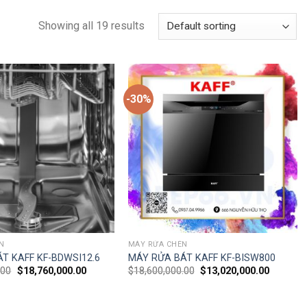
Showing all 19 results
-30%
N
MÁY RỬA CHÉN
T KAFF KF-BDWSI12.6
MÁY RỬA BÁT KAFF KF-BISW800
.00
$
18,760,000.00
$
18,600,000.00
$
13,020,000.00