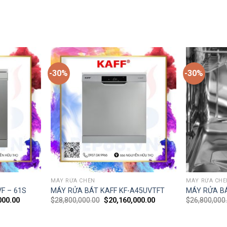
-30%
-30%
MÁY RỬA CHÉN
MÁY RỬA CHÉ
F – 61S
MÁY RỬA BÁT KAFF KF-A45UVTFT
MÁY RỬA BÁ
000.00
$
28,800,000.00
$
20,160,000.00
$
26,800,000