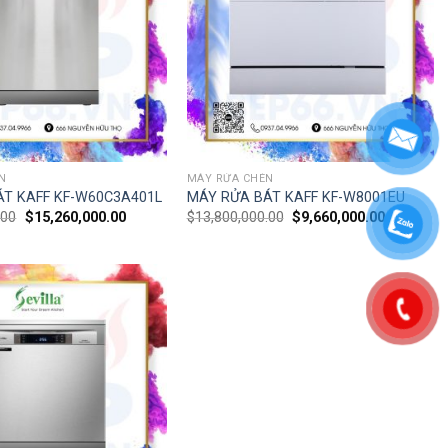
N
MÁY RỬA CHÉN
ÁT KAFF KF-W60C3A401L
MÁY RỬA BÁT KAFF KF-W8001EU
.00
$
15,260,000.00
$
13,800,000.00
$
9,660,000.00