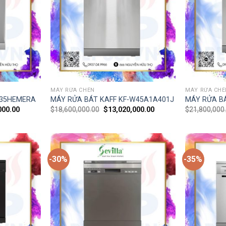
MÁY RỬA CHÉN
MÁY RỬA CHÉ
T35HEMERA
MÁY RỬA BÁT KAFF KF-W45A1A401J
MÁY RỬA B
000.00
$
18,600,000.00
$
13,020,000.00
$
21,800,000
-30%
-35%