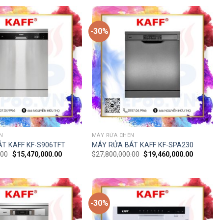
-30%
N
MÁY RỬA CHÉN
T KAFF KF-S906TFT
MÁY RỬA BÁT KAFF KF-SPA230
.00
$
15,470,000.00
$
27,800,000.00
$
19,460,000.00
-30%