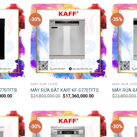
-30%
-35%
MÁY RỬA CHÉN
MÁY RỬA CHÉ
S770TFTB
MÁY RỬA BÁT KAFF KF-S770TFTS
MÁY RỬA BÁ
000.00
$
24,800,000.00
$
17,360,000.00
$
23,800,000
-30%
-30%