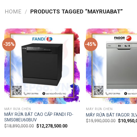
HOME
/
PRODUCTS TAGGED “MAYRUABAT”
-35%
-45%
MÁY RỬA CHÉN
MÁY RỬA CHÉN
MÁY RỬA BÁT CAO CẤP FANDI FD-
MÁY RỬA BÁT FAGOR 3LV
SMS08EU60BUV
$
19,990,000.00
$
10,950,
$
18,890,000.00
$
12,278,500.00