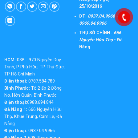
25/10/2016
ĐT:
0937.04.9966 -
0969.04.9966
TRỤ SỞ CHÍNH :
666
Nguyễn Hữu Thọ
- Đà
Nẵng
HCM:
03B - 970 Nguyễn Duy
Trinh, P Phú Hữu, TP Thủ Đức,
TP Hồ Chí Minh
Điện thoại:
0787.584.789
Bình Phước:
Tổ 2 ấp 2 Đồng
Nơ, Hớn Quản, Bình Phước
Điện thoại:
0988.694.844
Đà Nẵng 1:
666 Nguyễn Hữu
Thọ, Khuê Trung, Cẩm Lệ, Đà
Nẵng
Điện thoại:
0937.04.9966
Đà Nẵng 2
: 608 Phạm Hùng,