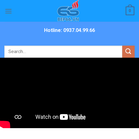
Skip
0
to
content
Hotline: 0937.04.99.66
Search
for: