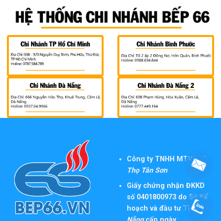
Công ty TNHH MTV TM
Thọ Tân Sơn
Giấy chứng nhận ĐKKD
số 0401800973 do Sở Kế
hoạch và đầu tư TP
Đà
Nẵng
cấp ngày