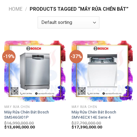
HOME
/
PRODUCTS TAGGED “MÁY RỬA CHÉN BÁT”
-19%
-37%
MÁY RỬA CHÉN
MÁY RỬA CHÉN
Máy Rửa Chén Bát Bosch
Máy Rửa Chén Bát Bosch
SMS46GI01P
SMV4ECX14E Serie 4
$
16,990,000.00
$
27,790,000.00
$
13,690,000.00
$
17,390,000.00