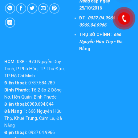
Nẵng
cấp ngày
25/10/2016
ĐT:
0937.04.9966 -
0969.04.9966
TRỤ SỞ CHÍNH :
666
Nguyễn Hữu Thọ
- Đà
Nẵng
HCM:
03B - 970 Nguyễn Duy
Trinh, P Phú Hữu, TP Thủ Đức,
TP Hồ Chí Minh
Điện thoại:
0787.584.789
Bình Phước:
Tổ 2 ấp 2 Đồng
Nơ, Hớn Quản, Bình Phước
Điện thoại:
0988.694.844
Đà Nẵng 1:
666 Nguyễn Hữu
Thọ, Khuê Trung, Cẩm Lệ, Đà
Nẵng
Điện thoại:
0937.04.9966