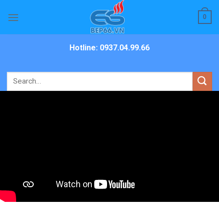
Skip
0
to
content
Hotline: 0937.04.99.66
Search
for: