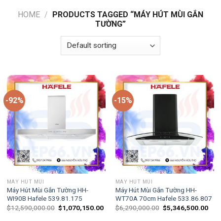
HOME
/
PRODUCTS TAGGED “MÁY HÚT MÙI GẮN
TƯỜNG”
-92%
-15%
MÁY HÚT MÙI
MÁY HÚT MÙI
Máy Hút Mùi Gắn Tường HH-
Máy Hút Mùi Gắn Tường HH-
WI90B Hafele 539.81.175
WT70A 70cm Hafele 533.86.807
$
12,590,000.00
$
1,070,150.00
$
6,290,000.00
$
5,346,500.00