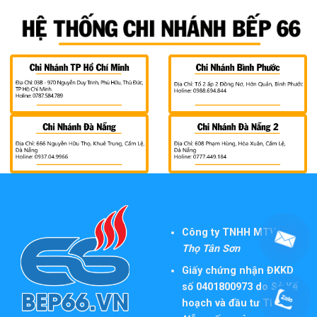
Công ty TNHH MTV TM
Thọ Tân Sơn
Giấy chứng nhận ĐKKD
số 0401800973 do Sở Kế
hoạch và đầu tư TP
Đà