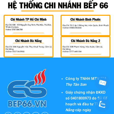
Công ty TNHH MTV TM
Thọ Tân Sơn
Giấy chứng nhận ĐKKD
số 0401800973 do Sở Kế
hoạch và đầu tư TP
Đà
Nẵng
cấp ngày