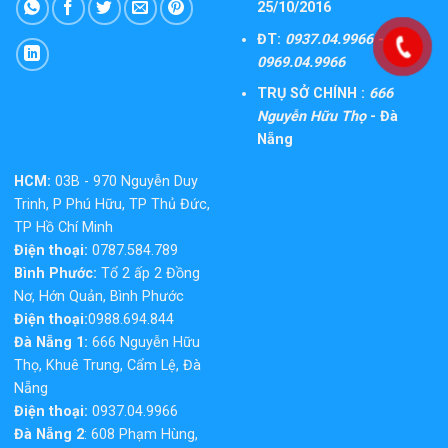
25/10/2016
ĐT:
0937.04.9966 -
0969.04.9966
TRỤ SỞ CHÍNH :
666
Nguyễn Hữu Thọ
- Đà
Nẵng
HCM:
03B - 970 Nguyễn Duy
Trinh, P Phú Hữu, TP Thủ Đức,
TP Hồ Chí Minh
Điện thoại:
0787.584.789
Bình Phước:
Tổ 2 ấp 2 Đồng
Nơ, Hớn Quản, Bình Phước
Điện thoại:
0988.694.844
Đà Nẵng 1:
666 Nguyễn Hữu
Thọ, Khuê Trung, Cẩm Lệ, Đà
Nẵng
Điện thoại:
0937.04.9966
Đà Nẵng 2
: 608 Phạm Hùng,