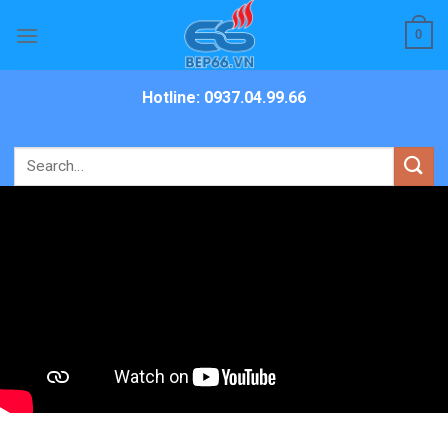
Skip
0
to
content
Hotline: 0937.04.99.66
Search
for: