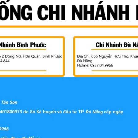
Tân Sơn
401800973 do Sở Kế hoạch và đầu tư TP
Đà Nẵng
cấp ngày
9966