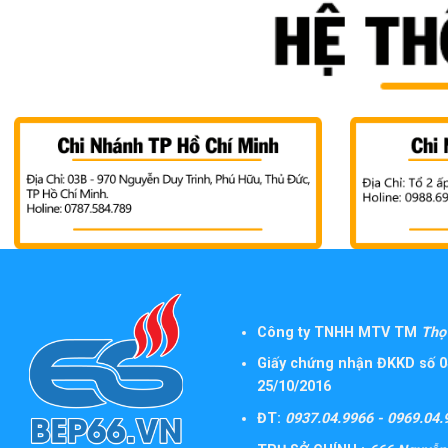
Công ty TNHH MTV TM
Thọ 
Giấy chứng nhận ĐKKD số 0
25/10/2016
ĐT:
0937.04.9966 - 0969.04.