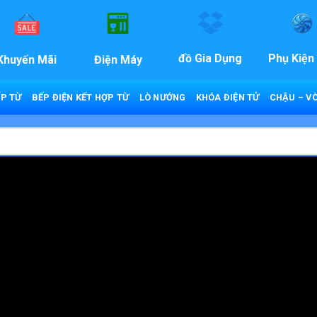
đồ Gia Dụng
Phụ Kiện
Khuyến Mãi
Điện Máy
P TỪ
BẾP ĐIỆN KẾT HỢP TỪ
LÒ NƯỚNG
KHÓA ĐIỆN TỬ
CHẬU – VÒ