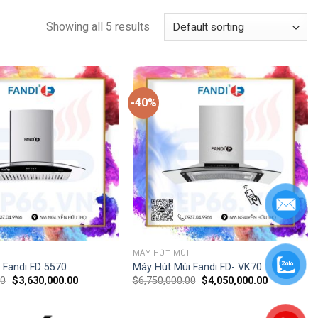
Showing all 5 results
-40%
MÁY HÚT MÙI
 Fandi FD 5570
Máy Hút Mùi Fandi FD- VK70
00
$
3,630,000.00
$
6,750,000.00
$
4,050,000.00