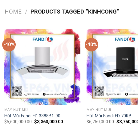
HOME
/
PRODUCTS TAGGED “KINHCONG”
-40%
-40%
MÁY HÚT MÙI
MÁY HÚT MÙI
Hút Mùi Fandi FD 3388B1-90
Hút Mùi Fandi FD 70KB
$
5,600,000.00
$
3,360,000.00
$
6,250,000.00
$
3,750,00