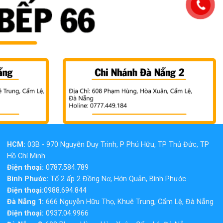
HCM:
03B - 970 Nguyễn Duy Trinh, P Phú Hữu, TP Thủ Đức, TP
Hồ Chí Minh
Điện thoại:
0787.584.789
Bình Phước:
Tổ 2 ấp 2 Đồng Nơ, Hớn Quản, Bình Phước
Điện thoại:
0988.694.844
Đà Nẵng 1:
666 Nguyễn Hữu Thọ, Khuê Trung, Cẩm Lệ, Đà Nẵng
Điện thoại:
0937.04.9966