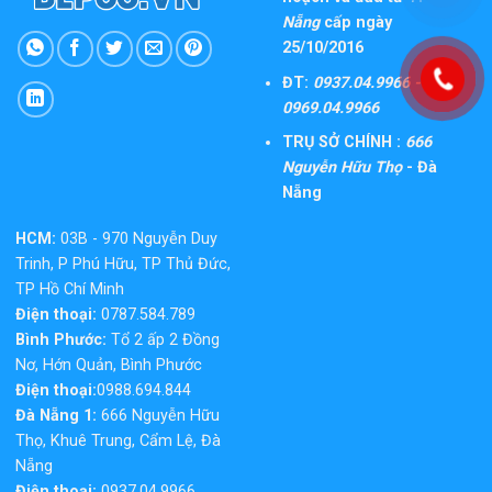
Nẵng
cấp ngày
25/10/2016
ĐT:
0937.04.9966 -
0969.04.9966
TRỤ SỞ CHÍNH :
666
Nguyễn Hữu Thọ
- Đà
Nẵng
HCM:
03B - 970 Nguyễn Duy
Trinh, P Phú Hữu, TP Thủ Đức,
TP Hồ Chí Minh
Điện thoại:
0787.584.789
Bình Phước:
Tổ 2 ấp 2 Đồng
Nơ, Hớn Quản, Bình Phước
Điện thoại:
0988.694.844
Đà Nẵng 1:
666 Nguyễn Hữu
Thọ, Khuê Trung, Cẩm Lệ, Đà
Nẵng
Điện thoại:
0937.04.9966