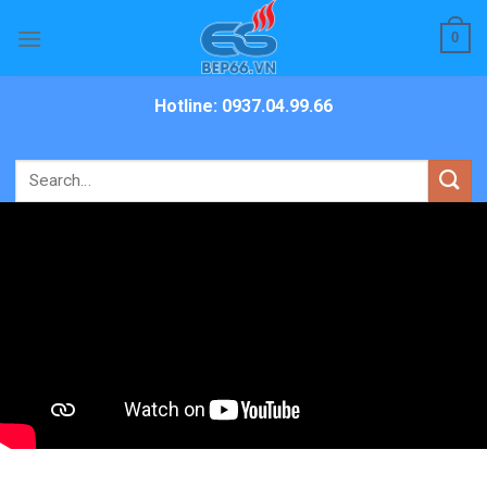
Skip
0
to
content
Hotline: 0937.04.99.66
Search
for: