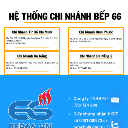
Công ty TNHH MTV TM
Thọ Tân Sơn
Giấy chứng nhận ĐKKD
số 0401800973 do Sở Kế
hoạch và đầu tư TP
Đà