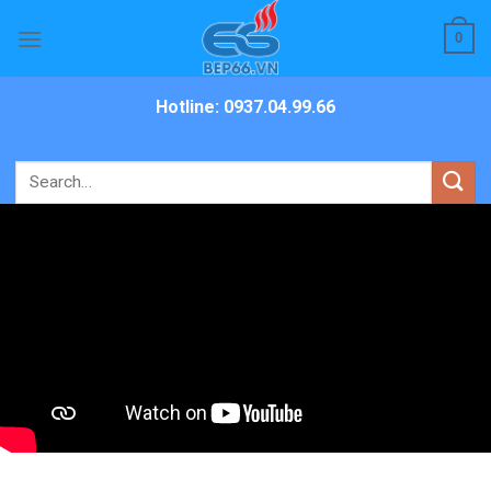
Skip
0
to
content
Hotline: 0937.04.99.66
Search
for: