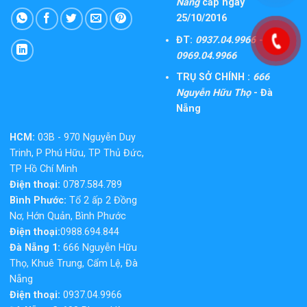
Nẵng
cấp ngày
25/10/2016
ĐT:
0937.04.9966 -
0969.04.9966
TRỤ SỞ CHÍNH :
666
Nguyễn Hữu Thọ
- Đà
Nẵng
HCM:
03B - 970 Nguyễn Duy
Trinh, P Phú Hữu, TP Thủ Đức,
TP Hồ Chí Minh
Điện thoại:
0787.584.789
Bình Phước:
Tổ 2 ấp 2 Đồng
Nơ, Hớn Quản, Bình Phước
Điện thoại:
0988.694.844
Đà Nẵng 1:
666 Nguyễn Hữu
Thọ, Khuê Trung, Cẩm Lệ, Đà
Nẵng
Điện thoại:
0937.04.9966