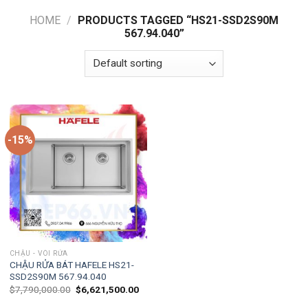
HOME
/
PRODUCTS TAGGED “HS21-SSD2S90M
567.94.040”
-15%
CHẬU - VÒI RỬA
CHẬU RỬA BÁT HAFELE HS21-
SSD2S90M 567.94.040
$
7,790,000.00
$
6,621,500.00