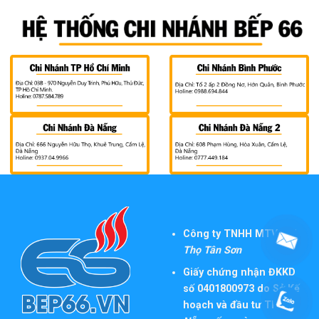
Công ty TNHH MTV TM
Thọ Tân Sơn
Giấy chứng nhận ĐKKD
số 0401800973 do Sở Kế
hoạch và đầu tư TP
Đà