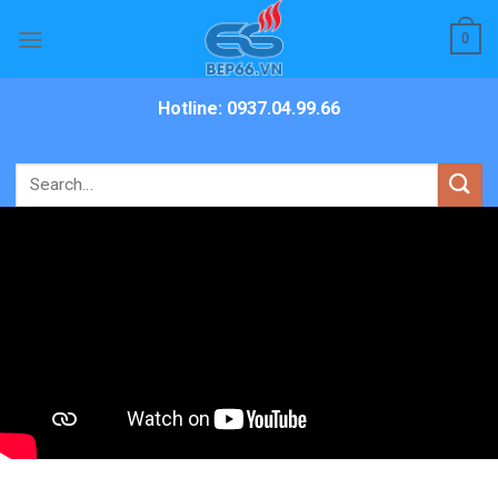
Skip
0
to
content
Hotline: 0937.04.99.66
Search
for: