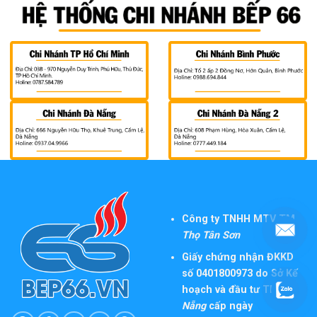
Công ty TNHH MTV TM
Thọ Tân Sơn
Giấy chứng nhận ĐKKD
số 0401800973 do Sở Kế
hoạch và đầu tư TP
Đà
Nẵng
cấp ngày