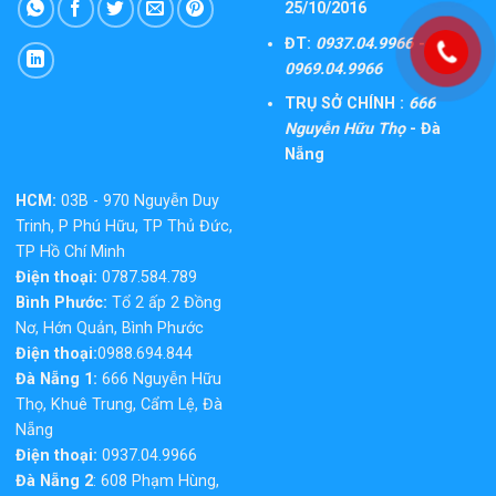
25/10/2016
ĐT:
0937.04.9966 -
0969.04.9966
TRỤ SỞ CHÍNH :
666
Nguyễn Hữu Thọ
- Đà
Nẵng
HCM:
03B - 970 Nguyễn Duy
Trinh, P Phú Hữu, TP Thủ Đức,
TP Hồ Chí Minh
Điện thoại:
0787.584.789
Bình Phước:
Tổ 2 ấp 2 Đồng
Nơ, Hớn Quản, Bình Phước
Điện thoại:
0988.694.844
Đà Nẵng 1:
666 Nguyễn Hữu
Thọ, Khuê Trung, Cẩm Lệ, Đà
Nẵng
Điện thoại:
0937.04.9966
Đà Nẵng 2
: 608 Phạm Hùng,