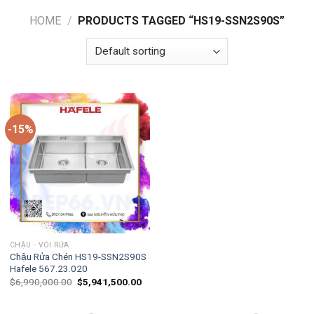
HOME
/
PRODUCTS TAGGED “HS19-SSN2S90S”
-15%
CHẬU - VÒI RỬA
Chậu Rửa Chén HS19-SSN2S90S
Hafele 567.23.020
$
6,990,000.00
$
5,941,500.00