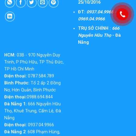
25/10/2016
ĐT:
0937.04.9966 -
0969.04.9966
TRỤ SỞ CHÍNH :
666
Nguyễn Hữu Thọ
- Đà
Nẵng
HCM:
03B - 970 Nguyễn Duy
Trinh, P Phú Hữu, TP Thủ Đức,
TP Hồ Chí Minh
Điện thoại:
0787.584.789
Bình Phước:
Tổ 2 ấp 2 Đồng
Nơ, Hớn Quản, Bình Phước
Điện thoại:
0988.694.844
Đà Nẵng 1:
666 Nguyễn Hữu
Thọ, Khuê Trung, Cẩm Lệ, Đà
Nẵng
Điện thoại:
0937.04.9966
Đà Nẵng 2
: 608 Phạm Hùng,