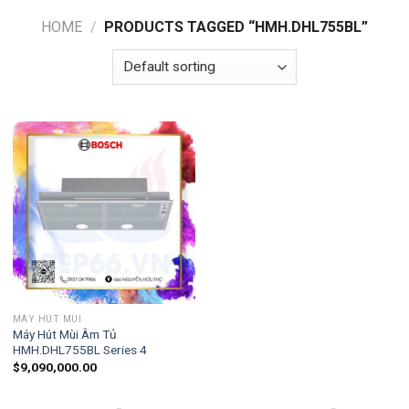
HOME
/
PRODUCTS TAGGED “HMH.DHL755BL”
MÁY HÚT MÙI
Máy Hút Mùi Âm Tủ
HMH.DHL755BL Series 4
$
9,090,000.00