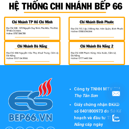
Công ty TNHH MTV TM
Thọ Tân Sơn
Giấy chứng nhận ĐKKD
số 0401800973 do Sở Kế
hoạch và đầu tư TP
Đà
Nẵng
cấp ngày