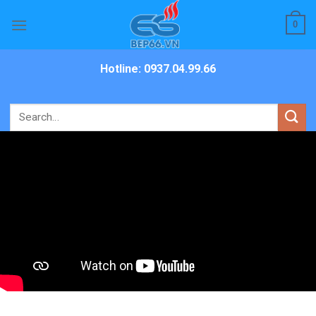
Skip
0
to
content
Hotline: 0937.04.99.66
Search
for: