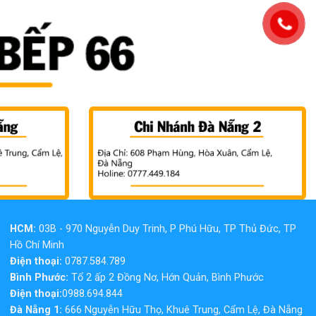
HCM:
03B - 970 Nguyễn Duy Trinh, P Phú Hữu, TP Thủ Đức, TP
Hồ Chí Minh
Điện thoại:
0787.584.789
Bình Phước:
Tổ 2 ấp 2 Đồng Nơ, Hớn Quản, Bình Phước
Điện thoại:
0988.694.844
Đà Nẵng 1:
666 Nguyễn Hữu Thọ, Khuê Trung, Cẩm Lệ, Đà Nẵng