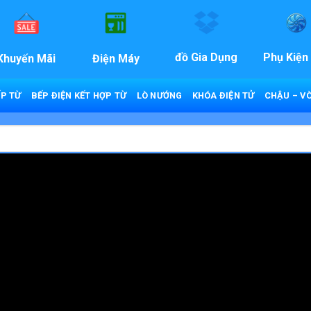
đồ Gia Dụng
Phụ Kiện
Khuyến Mãi
Điện Máy
P TỪ
BẾP ĐIỆN KẾT HỢP TỪ
LÒ NƯỚNG
KHÓA ĐIỆN TỬ
CHẬU – VÒ