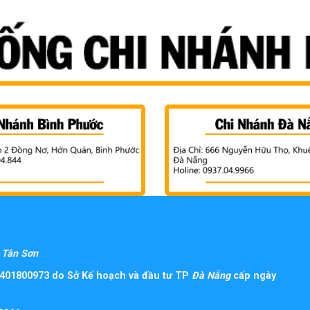
Tân Sơn
401800973 do Sở Kế hoạch và đầu tư TP
Đà Nẵng
cấp ngày