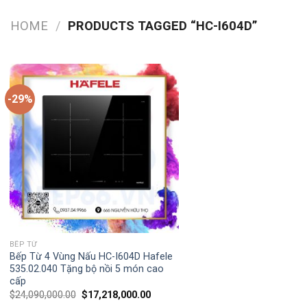
HOME
/
PRODUCTS TAGGED “HC-I604D”
-29%
BẾP TỪ
Bếp Từ 4 Vùng Nấu HC-I604D Hafele
535.02.040 Tặng bộ nồi 5 món cao
cấp
$
24,090,000.00
$
17,218,000.00