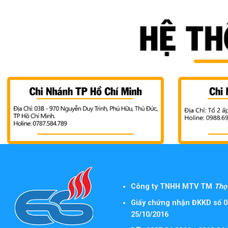
Công ty TNHH MTV TM
Thọ 
Giấy chứng nhận ĐKKD số 0
25/10/2016