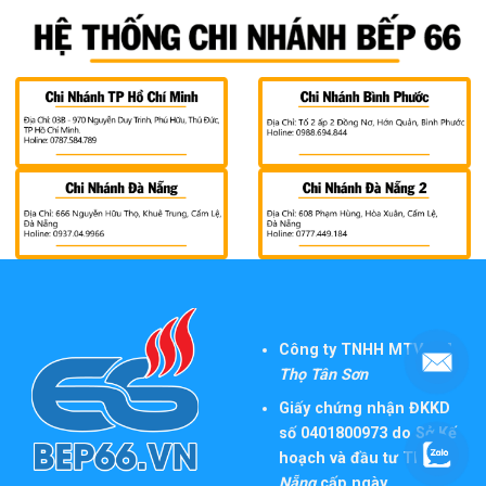
Công ty TNHH MTV TM
Thọ Tân Sơn
Giấy chứng nhận ĐKKD
số 0401800973 do Sở Kế
hoạch và đầu tư TP
Đà
Nẵng
cấp ngày