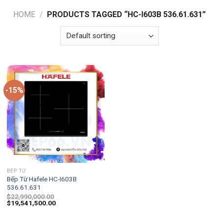
HOME
/
PRODUCTS TAGGED “HC-I603B 536.61.631”
-15%
BẾP TỪ
Bếp Từ Hafele HC-I603B
536.61.631
$
22,990,000.00
$
19,541,500.00