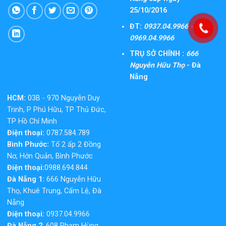
25/10/2016
ĐT:
0937.04.9966 -
0969.04.9966
TRỤ SỞ CHÍNH :
666
Nguyễn Hữu Thọ
- Đà
Nẵng
HCM:
03B - 970 Nguyễn Duy
Trinh, P Phú Hữu, TP Thủ Đức,
TP Hồ Chí Minh
Điện thoại:
0787.584.789
Bình Phước:
Tổ 2 ấp 2 Đồng
Nơ, Hớn Quản, Bình Phước
Điện thoại:
0988.694.844
Đà Nẵng 1:
666 Nguyễn Hữu
Thọ, Khuê Trung, Cẩm Lệ, Đà
Nẵng
Điện thoại:
0937.04.9966
Đà Nẵng 2
: 608 Phạm Hùng,