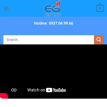
Skip
0
to
content
Hotline: 0937.04.99.66
Search
for: