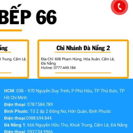
HCM:
03B - 970 Nguyễn Duy Trinh, P Phú Hữu, TP Thủ Đức, TP
Hồ Chí Minh
Điện thoại:
0787.584.789
Bình Phước:
Tổ 2 ấp 2 Đồng Nơ, Hớn Quản, Bình Phước
Điện thoại:
0988.694.844
Đà Nẵng 1:
666 Nguyễn Hữu Thọ, Khuê Trung, Cẩm Lệ, Đà Nẵng
Điện thoại:
0937.04.9966