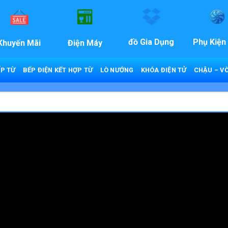
đồ Gia Dụng
Phụ Kiện
Khuyến Mãi
Điện Máy
P TỪ
BẾP ĐIỆN KẾT HỢP TỪ
LÒ NƯỚNG
KHÓA ĐIỆN TỬ
CHẬU – VÒ