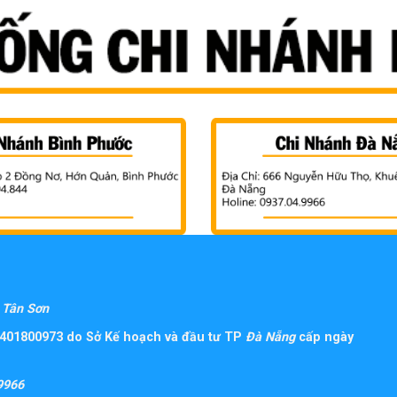
Tân Sơn
401800973 do Sở Kế hoạch và đầu tư TP
Đà Nẵng
cấp ngày
9966