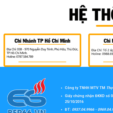
Công ty TNHH MTV TM
Thọ 
Giấy chứng nhận ĐKKD số 0
25/10/2016
ĐT:
0937.04.9966 - 0969.04.