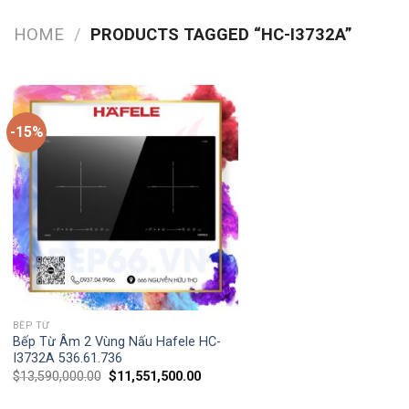
HOME
/
PRODUCTS TAGGED “HC-I3732A”
-15%
BẾP TỪ
Bếp Từ Âm 2 Vùng Nấu Hafele HC-
I3732A 536.61.736
$
13,590,000.00
$
11,551,500.00