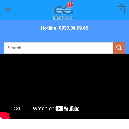
Skip
0
to
content
Hotline: 0937.04.99.66
Search
for: