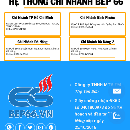
Công ty TNHH MTV TM
Thọ Tân Sơn
Giấy chứng nhận ĐKKD
số 0401800973 do Sở Kế
hoạch và đầu tư TP
Đà
Nẵng
cấp ngày
25/10/2016