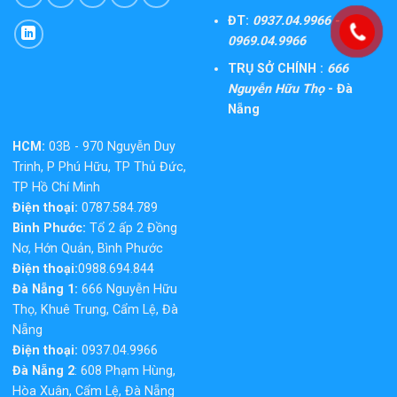
ĐT:
0937.04.9966 -
0969.04.9966
TRỤ SỞ CHÍNH :
666
Nguyễn Hữu Thọ
- Đà
Nẵng
HCM:
03B - 970 Nguyễn Duy
Trinh, P Phú Hữu, TP Thủ Đức,
TP Hồ Chí Minh
Điện thoại:
0787.584.789
Bình Phước:
Tổ 2 ấp 2 Đồng
Nơ, Hớn Quản, Bình Phước
Điện thoại:
0988.694.844
Đà Nẵng 1:
666 Nguyễn Hữu
Thọ, Khuê Trung, Cẩm Lệ, Đà
Nẵng
Điện thoại:
0937.04.9966
Đà Nẵng 2
: 608 Phạm Hùng,
Hòa Xuân, Cẩm Lệ, Đà Nẵng