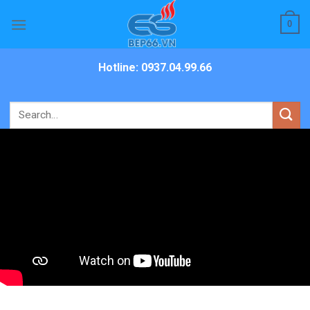
Skip
0
to
content
Hotline: 0937.04.99.66
Search
for: