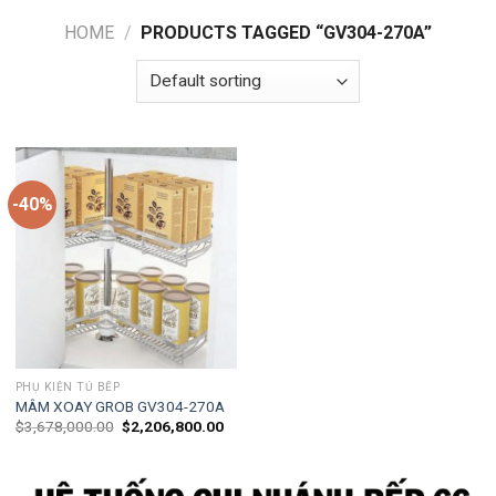
HOME
/
PRODUCTS TAGGED “GV304-270A”
-40%
PHỤ KIỆN TỦ BẾP
MÂM XOAY GROB GV304-270A
$
3,678,000.00
$
2,206,800.00