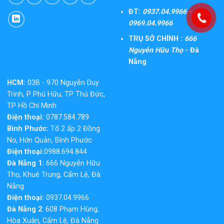
ĐT:
0937.04.9966 -
0969.04.9966
TRỤ SỞ CHÍNH :
666
Nguyễn Hữu Thọ
- Đà
Nẵng
HCM:
03B - 970 Nguyễn Duy
Trinh, P Phú Hữu, TP Thủ Đức,
TP Hồ Chí Minh
Điện thoại:
0787.584.789
Bình Phước:
Tổ 2 ấp 2 Đồng
Nơ, Hớn Quản, Bình Phước
Điện thoại:
0988.694.844
Đà Nẵng 1:
666 Nguyễn Hữu
Thọ, Khuê Trung, Cẩm Lệ, Đà
Nẵng
Điện thoại:
0937.04.9966
Đà Nẵng 2
: 608 Phạm Hùng,
Hòa Xuân, Cẩm Lệ, Đà Nẵng