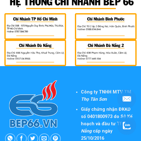
Công ty TNHH MTV TM
Thọ Tân Sơn
Giấy chứng nhận ĐKKD
số 0401800973 do Sở Kế
hoạch và đầu tư TP
Đà
Nẵng
cấp ngày
25/10/2016