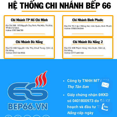
Công ty TNHH MTV TM
Thọ Tân Sơn
Giấy chứng nhận ĐKKD
số 0401800973 do Sở Kế
hoạch và đầu tư TP
Đà
Nẵng
cấp ngày