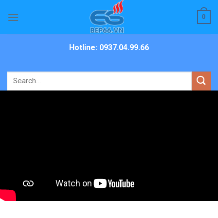
Skip
0
to
content
Hotline: 0937.04.99.66
Search
for: