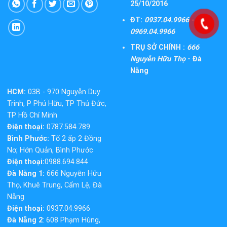
25/10/2016
ĐT:
0937.04.9966 -
0969.04.9966
TRỤ SỞ CHÍNH :
666
Nguyễn Hữu Thọ
- Đà
Nẵng
HCM:
03B - 970 Nguyễn Duy
Trinh, P Phú Hữu, TP Thủ Đức,
TP Hồ Chí Minh
Điện thoại:
0787.584.789
Bình Phước:
Tổ 2 ấp 2 Đồng
Nơ, Hớn Quản, Bình Phước
Điện thoại:
0988.694.844
Đà Nẵng 1:
666 Nguyễn Hữu
Thọ, Khuê Trung, Cẩm Lệ, Đà
Nẵng
Điện thoại:
0937.04.9966
Đà Nẵng 2
: 608 Phạm Hùng,