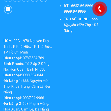
ĐT:
0937.04.9966 -
0969.04.9966
TRỤ SỞ CHÍNH :
666
Nguyễn Hữu Thọ
- Đà
Nẵng
HCM:
03B - 970 Nguyễn Duy
Trinh, P Phú Hữu, TP Thủ Đức,
TP Hồ Chí Minh
Điện thoại:
0787.584.789
Bình Phước:
Tổ 2 ấp 2 Đồng
Nơ, Hớn Quản, Bình Phước
Điện thoại:
0988.694.844
Đà Nẵng 1:
666 Nguyễn Hữu
Thọ, Khuê Trung, Cẩm Lệ, Đà
Nẵng
Điện thoại:
0937.04.9966
Đà Nẵng 2
: 608 Phạm Hùng,
Hòa Xuân, Cẩm Lệ, Đà Nẵng