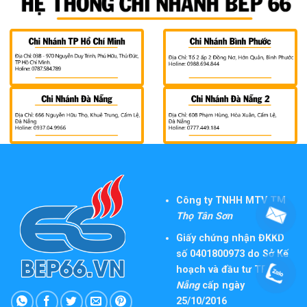
Công ty TNHH MTV TM
Thọ Tân Sơn
Giấy chứng nhận ĐKKD
số 0401800973 do Sở Kế
hoạch và đầu tư TP
Đà
Nẵng
cấp ngày
25/10/2016