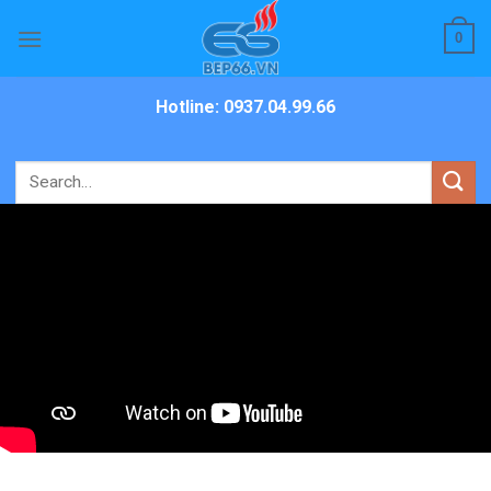
Skip
0
to
content
Hotline: 0937.04.99.66
Search
for: