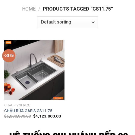
HOME
/
PRODUCTS TAGGED “GS11.75”
-30%
CHẬU - VÒI RỬA
CHẬU RỬA GARIS GS11.75
$
5,890,000.00
$
4,123,000.00