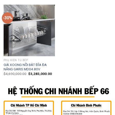
-30%
PHỤ KIỆN TỦ BẾP
GIÁ XOONG NỒI BÁT ĐĨA ĐA
NĂNG GARIS MD04.80V
$
4,690,000.00
$
3,283,000.00