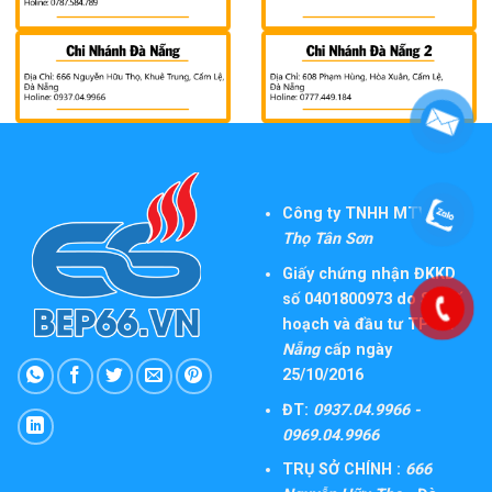
Công ty TNHH MTV TM
Thọ Tân Sơn
Giấy chứng nhận ĐKKD
số 0401800973 do Sở Kế
hoạch và đầu tư TP
Đà
Nẵng
cấp ngày
25/10/2016
ĐT:
0937.04.9966 -
0969.04.9966
TRỤ SỞ CHÍNH :
666