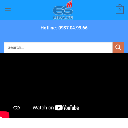
Skip
0
to
content
Hotline: 0937.04.99.66
Search
for: