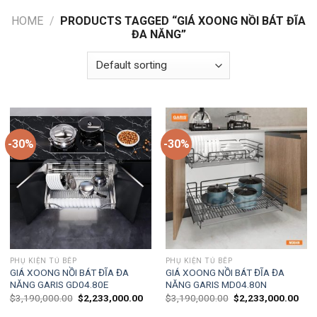
HOME
/
PRODUCTS TAGGED “GIÁ XOONG NỒI BÁT ĐĨA
ĐA NĂNG”
-30%
-30%
PHỤ KIỆN TỦ BẾP
PHỤ KIỆN TỦ BẾP
GIÁ XOONG NỒI BÁT ĐĨA ĐA
GIÁ XOONG NỒI BÁT ĐĨA ĐA
NĂNG GARIS GD04.80E
NĂNG GARIS MD04.80N
$
3,190,000.00
$
2,233,000.00
$
3,190,000.00
$
2,233,000.00