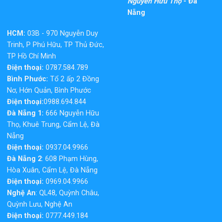
Nguyễn Hữu Thọ
- Đà
Nẵng
HCM:
03B - 970 Nguyễn Duy
Trinh, P Phú Hữu, TP Thủ Đức,
TP Hồ Chí Minh
Điện thoại:
0787.584.789
Bình Phước:
Tổ 2 ấp 2 Đồng
Nơ, Hớn Quản, Bình Phước
Điện thoại:
0988.694.844
Đà Nẵng 1:
666 Nguyễn Hữu
Thọ, Khuê Trung, Cẩm Lệ, Đà
Nẵng
Điện thoại:
0937.04.9966
Đà Nẵng 2
: 608 Phạm Hùng,
Hòa Xuân, Cẩm Lệ, Đà Nẵng
Điện thoại:
0969.04.9966
Nghệ An
: QL48, Quỳnh Châu,
Quỳnh Lưu, Nghệ An
Điện thoại:
0777.449.184