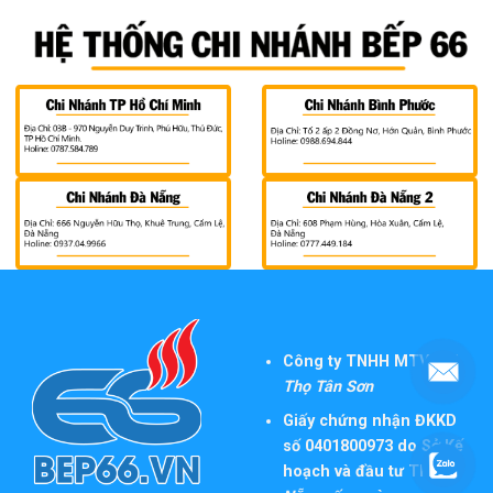
Công ty TNHH MTV TM
Thọ Tân Sơn
Giấy chứng nhận ĐKKD
số 0401800973 do Sở Kế
hoạch và đầu tư TP
Đà