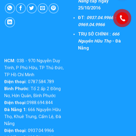
Nẵng
cấp ngày
25/10/2016
ĐT:
0937.04.9966 -
0969.04.9966
TRỤ SỞ CHÍNH :
666
Nguyễn Hữu Thọ
- Đà
Nẵng
HCM:
03B - 970 Nguyễn Duy
Trinh, P Phú Hữu, TP Thủ Đức,
TP Hồ Chí Minh
Điện thoại:
0787.584.789
Bình Phước:
Tổ 2 ấp 2 Đồng
Nơ, Hớn Quản, Bình Phước
Điện thoại:
0988.694.844
Đà Nẵng 1:
666 Nguyễn Hữu
Thọ, Khuê Trung, Cẩm Lệ, Đà
Nẵng
Điện thoại:
0937.04.9966