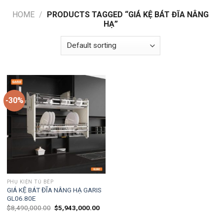
HOME
/
PRODUCTS TAGGED “GIÁ KỆ BÁT ĐĨA NÂNG
HẠ”
-30%
PHỤ KIỆN TỦ BẾP
GIÁ KỆ BÁT ĐĨA NÂNG HẠ GARIS
GL06.80E
$
8,490,000.00
$
5,943,000.00