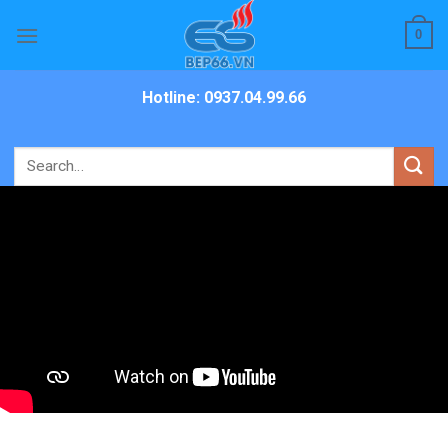
Skip
0
to
content
Hotline: 0937.04.99.66
Search
for: