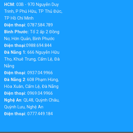
HCM:
03B - 970 Nguyễn Duy
Trinh, P Phú Hữu, TP Thủ Đức,
TP Hồ Chí Minh
Điện thoại:
0787.584.789
Bình Phước:
Tổ 2 ấp 2 Đồng
Nơ, Hớn Quản, Bình Phước
Điện thoại:
0988.694.844
Đà Nẵng 1:
666 Nguyễn Hữu
Thọ, Khuê Trung, Cẩm Lệ, Đà
Nẵng
Điện thoại:
0937.04.9966
Đà Nẵng 2
: 608 Phạm Hùng,
Hòa Xuân, Cẩm Lệ, Đà Nẵng
Điện thoại:
0969.04.9966
Nghệ An
: QL48, Quỳnh Châu,
Quỳnh Lưu, Nghệ An
Điện thoại:
0777.449.184