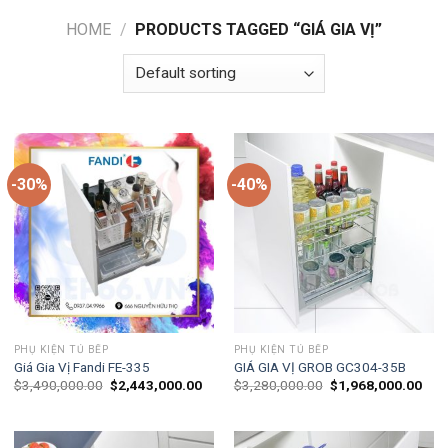
HOME
/
PRODUCTS TAGGED “GIÁ GIA VỊ”
-30%
-40%
PHỤ KIỆN TỦ BẾP
PHỤ KIỆN TỦ BẾP
Giá Gia Vị Fandi FE-335
GIÁ GIA VỊ GROB GC304-35B
$
3,490,000.00
$
2,443,000.00
$
3,280,000.00
$
1,968,000.00