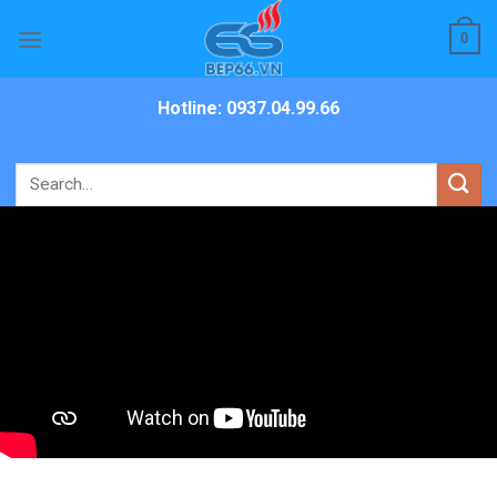
Skip
0
to
content
Hotline: 0937.04.99.66
Search
for: