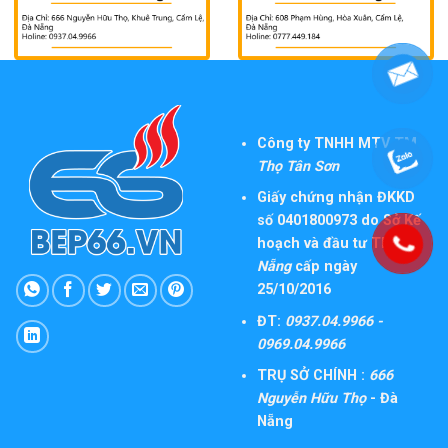
Công ty TNHH MTV TM
Thọ Tân Sơn
Giấy chứng nhận ĐKKD
số 0401800973 do Sở Kế
hoạch và đầu tư TP
Đà
Nẵng
cấp ngày
25/10/2016
ĐT:
0937.04.9966 -
0969.04.9966
TRỤ SỞ CHÍNH :
666
Nguyễn Hữu Thọ
- Đà
Nẵng