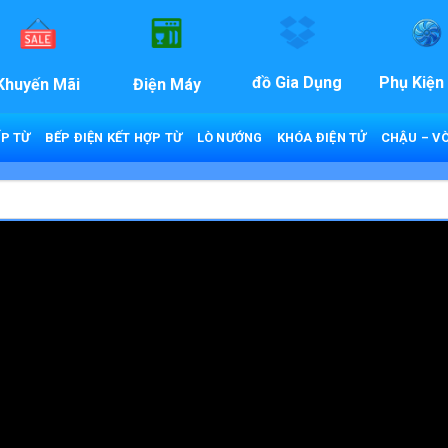
đồ Gia Dụng
Phụ Kiện
Khuyến Mãi
Điện Máy
P TỪ
BẾP ĐIỆN KẾT HỢP TỪ
LÒ NƯỚNG
KHÓA ĐIỆN TỬ
CHẬU – VÒ