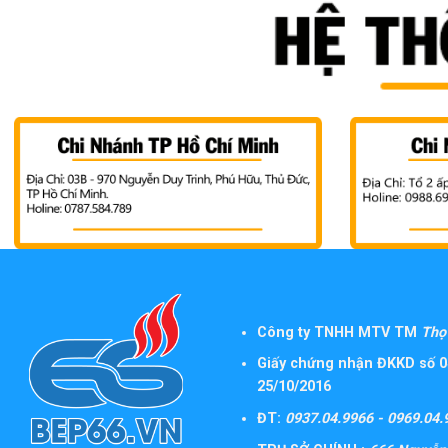
Công ty TNHH MTV TM
Thọ 
Giấy chứng nhận ĐKKD số 0
25/10/2016
ĐT:
0937.04.9966 - 0969.04.