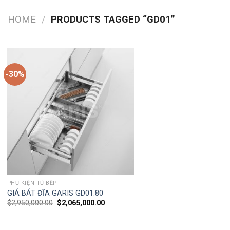
HOME
/
PRODUCTS TAGGED “GD01”
-30%
PHỤ KIỆN TỦ BẾP
GIÁ BÁT ĐĨA GARIS GD01.80
$
2,950,000.00
$
2,065,000.00