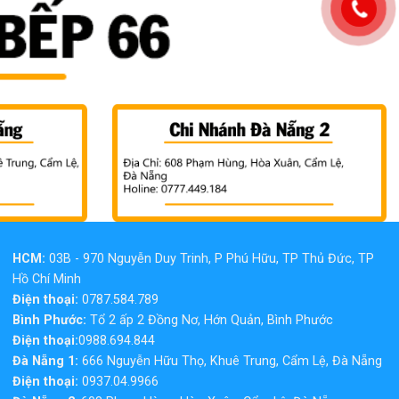
HCM:
03B - 970 Nguyễn Duy Trinh, P Phú Hữu, TP Thủ Đức, TP
Hồ Chí Minh
Điện thoại:
0787.584.789
Bình Phước:
Tổ 2 ấp 2 Đồng Nơ, Hớn Quản, Bình Phước
Điện thoại:
0988.694.844
Đà Nẵng 1:
666 Nguyễn Hữu Thọ, Khuê Trung, Cẩm Lệ, Đà Nẵng
Điện thoại:
0937.04.9966