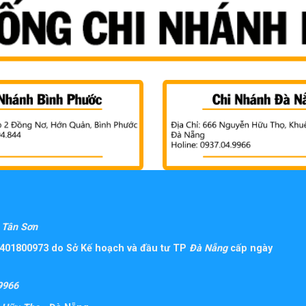
Tân Sơn
401800973 do Sở Kế hoạch và đầu tư TP
Đà Nẵng
cấp ngày
9966