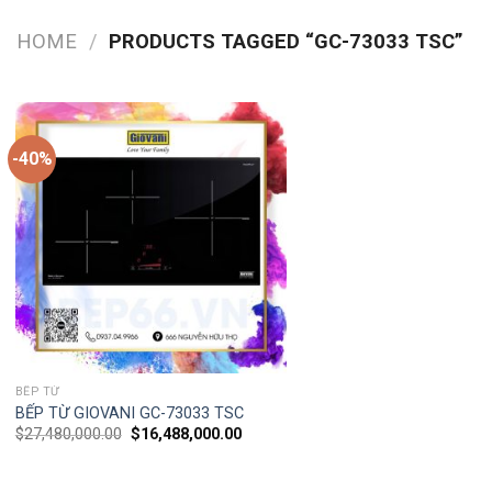
HOME
/
PRODUCTS TAGGED “GC-73033 TSC”
-40%
BẾP TỪ
BẾP TỪ GIOVANI GC-73033 TSC
$
27,480,000.00
$
16,488,000.00