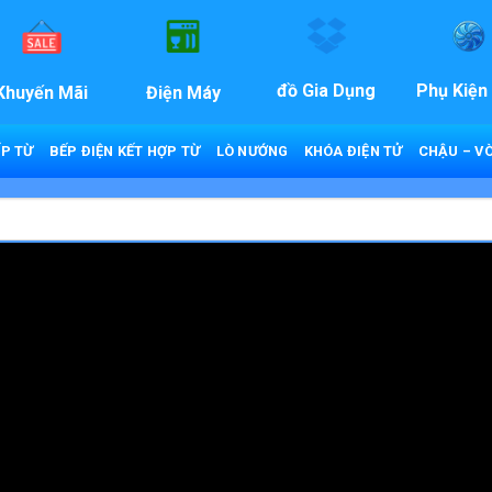
đồ Gia Dụng
Phụ Kiện
Khuyến Mãi
Điện Máy
P TỪ
BẾP ĐIỆN KẾT HỢP TỪ
LÒ NƯỚNG
KHÓA ĐIỆN TỬ
CHẬU – VÒ