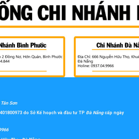
Tân Sơn
401800973 do Sở Kế hoạch và đầu tư TP
Đà Nẵng
cấp ngày
9966