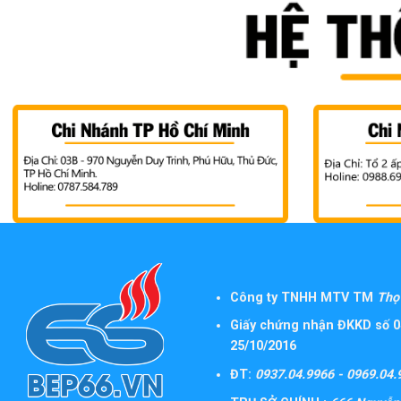
Công ty TNHH MTV TM
Thọ 
Giấy chứng nhận ĐKKD số 0
25/10/2016
ĐT:
0937.04.9966 - 0969.04.