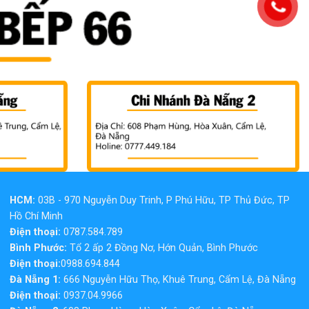
HCM:
03B - 970 Nguyễn Duy Trinh, P Phú Hữu, TP Thủ Đức, TP
Hồ Chí Minh
Điện thoại:
0787.584.789
Bình Phước:
Tổ 2 ấp 2 Đồng Nơ, Hớn Quản, Bình Phước
Điện thoại:
0988.694.844
Đà Nẵng 1:
666 Nguyễn Hữu Thọ, Khuê Trung, Cẩm Lệ, Đà Nẵng
Điện thoại:
0937.04.9966