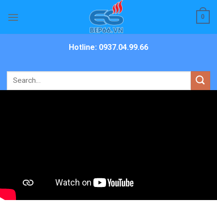
Skip
0
to
content
Hotline: 0937.04.99.66
Search
for: