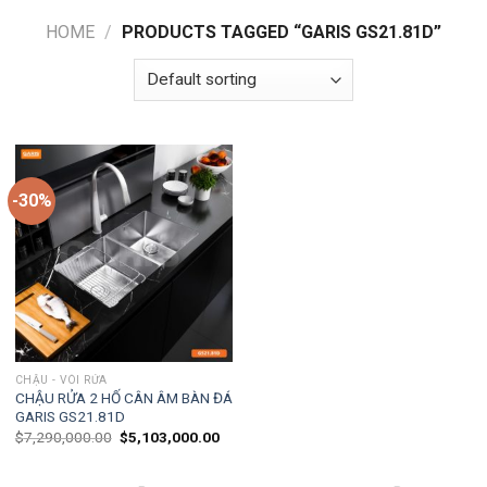
HOME
/
PRODUCTS TAGGED “GARIS GS21.81D”
-30%
CHẬU - VÒI RỬA
CHẬU RỬA 2 HỐ CÂN ÂM BÀN ĐÁ
GARIS GS21.81D
$
7,290,000.00
$
5,103,000.00