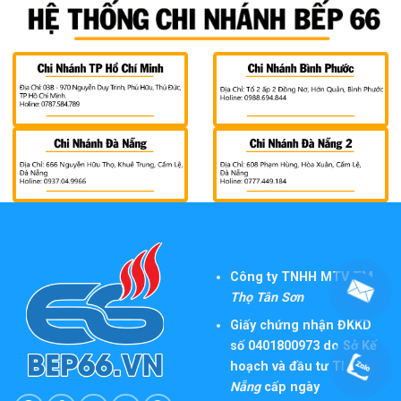
Công ty TNHH MTV TM
Thọ Tân Sơn
Giấy chứng nhận ĐKKD
số 0401800973 do Sở Kế
hoạch và đầu tư TP
Đà
Nẵng
cấp ngày