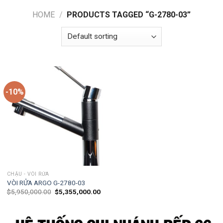
HOME
/
PRODUCTS TAGGED “G-2780-03”
-10%
CHẬU - VÒI RỬA
VÒI RỬA ARGO G-2780-03
$
5,950,000.00
$
5,355,000.00