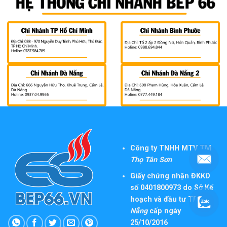
Công ty TNHH MTV TM
Thọ Tân Sơn
Giấy chứng nhận ĐKKD
số 0401800973 do Sở Kế
hoạch và đầu tư TP
Đà
Nẵng
cấp ngày
25/10/2016