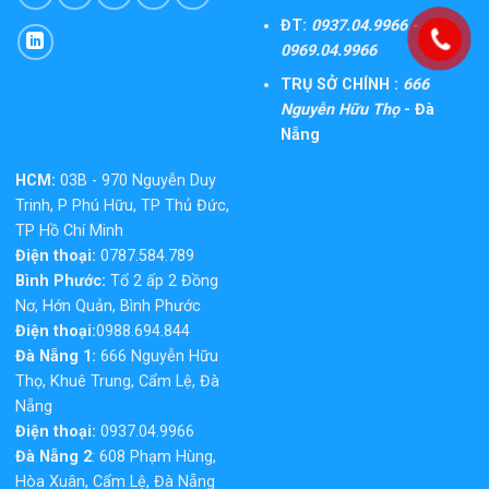
ĐT:
0937.04.9966 -
0969.04.9966
TRỤ SỞ CHÍNH :
666
Nguyễn Hữu Thọ
- Đà
Nẵng
HCM:
03B - 970 Nguyễn Duy
Trinh, P Phú Hữu, TP Thủ Đức,
TP Hồ Chí Minh
Điện thoại:
0787.584.789
Bình Phước:
Tổ 2 ấp 2 Đồng
Nơ, Hớn Quản, Bình Phước
Điện thoại:
0988.694.844
Đà Nẵng 1:
666 Nguyễn Hữu
Thọ, Khuê Trung, Cẩm Lệ, Đà
Nẵng
Điện thoại:
0937.04.9966
Đà Nẵng 2
: 608 Phạm Hùng,
Hòa Xuân, Cẩm Lệ, Đà Nẵng