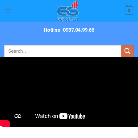
Skip
0
to
content
Hotline: 0937.04.99.66
Search
for: