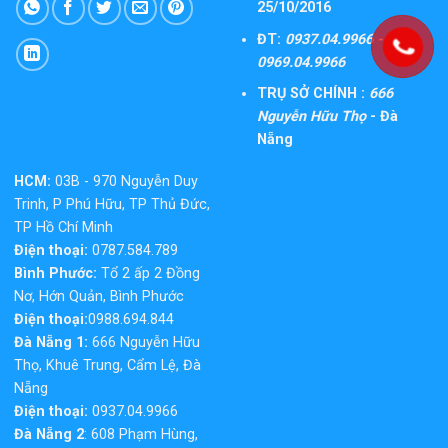
25/10/2016
ĐT:
0937.04.9966 -
0969.04.9966
TRỤ SỞ CHÍNH :
666
Nguyễn Hữu Thọ
- Đà
Nẵng
HCM:
03B - 970 Nguyễn Duy
Trinh, P Phú Hữu, TP Thủ Đức,
TP Hồ Chí Minh
Điện thoại:
0787.584.789
Bình Phước:
Tổ 2 ấp 2 Đồng
Nơ, Hớn Quản, Bình Phước
Điện thoại:
0988.694.844
Đà Nẵng 1:
666 Nguyễn Hữu
Thọ, Khuê Trung, Cẩm Lệ, Đà
Nẵng
Điện thoại:
0937.04.9966
Đà Nẵng 2
: 608 Phạm Hùng,