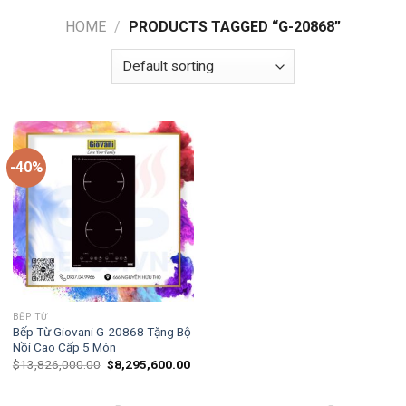
HOME
/
PRODUCTS TAGGED “G-20868”
-40%
BẾP TỪ
Bếp Từ Giovani G-20868 Tặng Bộ
Nồi Cao Cấp 5 Món
$
13,826,000.00
$
8,295,600.00