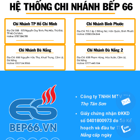
Công ty TNHH MTV TM
Thọ Tân Sơn
Giấy chứng nhận ĐKKD
số 0401800973 do Sở Kế
hoạch và đầu tư TP
Đà
Nẵng
cấp ngày