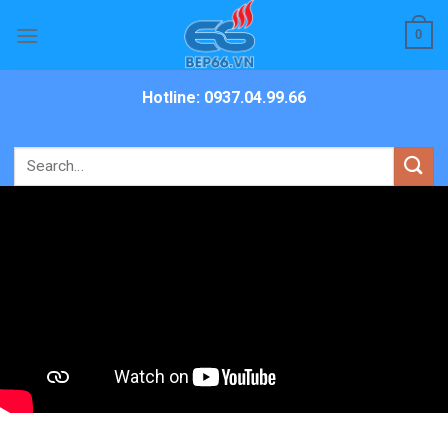
Skip
0
to
content
Hotline: 0937.04.99.66
Search
for: